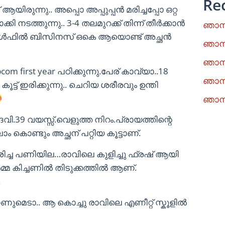
Re
യിരുന്നു.. അപ്പൊ അപ്പുപ്പൻ മരിച്ചപ്പോ ഒറ്റ
നടത്തുന്നു.. 3-4 തലമുറക്ക് തിന്ന് തീർക്കാൻ
ഞാനു
ടുണ്ട്.ഗൾഫിൽ ബിസിനസ് ഒകെ ആയൊണ്ട് അച്ഛൻ
ഞാനു
ഞാനു
com first year പഠിക്കുന്നു.പേര് കാവ്യാ..18
ഞാനു
ട് ഇരിക്കുന്നു.. ചെറിയ ശരീരവും ഉന്തി
ഞാനു
വി.39 വയസ്സ്.വെളുത്ത നിറം.പ്രായത്തിന്റെ
ാം കൊണ്ടും അച്ഛന് പറ്റിയ കൂട്ടാണ്.
രിച്ച പണിയില…രാവിലെ കുളിച്ചു ഫ്രഷ് ആയി
അമ്മ കിച്ചണിൽ തിടുക്കത്തിൽ ആണ്.
.
ണുമെടാ.. ആ കൊച്ചു രാവിലെ എണീറ്റ് സ്കൂളിൽ