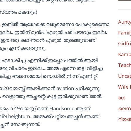
്വന്തം മകനും.)
Aunty
്.. ഇതിൽ ആരോക്കെ വരുമെന്നോ പോകുമെന്നോ
ഇല്ല.. ഇതിന് മുൻപ് എഴുതി പരിചയവും ഇല്ല.
Famil
ൽ ഈ ഒരു കഥ ഞാൻ എഴുതി തുടങ്ങുവാണ്.
Girlf
ും എന്ന് കരുതുന്നു.
Kambi
 എടാ കിച്ചു എണീക്ക് ഇപ്പോ പത്തിൽ ആയി
Teach
ഒരു വിചാരം ഇല്ല… അമ്മ എന്നെ തട്ടി വിളിച്ചു
 കിച്ചു അലസമായി ബെഡിൽ നിന്ന് എണീറ്റ്.
Uncat
Wife 
ോ 20വയസ്സ് ആയി.ഞാൻ aviation പഠിക്കുന്നു.
 വെളുത്തു അച്ഛന്റെ കൂട്ട് ഇരിക്കുവാണ് ഞൻ..
ഗേ
ഇപ്പൊ 49വയസ്സ് ഒണ്ട്. Handsome ആണ്
ലെസ
 heightum. അമ്മക്ക് പറ്റിയ അച്ഛൻ ആണ്..
റിയ
ൻ നോക്കുന്നത്.