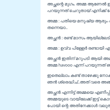
അച്ഛന്റെ മുഗം. അമ്മ ആണേൽ ഉ
പറയുന്നത് ചെറുതായ് എനിക്ക്
അമ്മ : പതിയെ മനുഷ്യ ആരും എ
തന്നെയാ..
അച്ഛൻ : രണ്ട് മാസം ആയില്ലേടി
അമ്മ : ഉവ്വ പിള്ളേർ രണ്ടായി എന
അച്ഛൻ ഇതിന് മറുപടി ആയി അമ്മയു
അമ്മ havooo എന്ന് പറയുന്നത് ഞ
ഇതെല്ലാം കണ്ട് താഴേക്കു നോക
ഞൻ ശ്രെദ്ധിച്..അത് വരെ അങ്ങന
അച്ഛൻ എന്നിട്ട് അമ്മയെ എണീപ്പിച്
അമ്മയുടെ വായിലേക്ക് ഇട്ട് കൊ
പോയി ന്റെ അതിനേക്കാൾ വലുത്