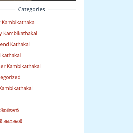
Categories
 Kambikathakal
y Kambikathakal
riend Kathakal
kathakal
er Kambikathakal
egorized
Kambikathakal
്ബിയൻ
ൽ കഥകൾ