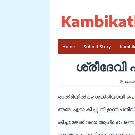
Skip
to
content
Home
Submit Story
Kambik
ശ്രീദേവി 
By
മൊയന്ത
രാത്രിയിൽ മഴ ശക്തിയായി പെയ്
അമ്മ: എടാ കിച്ചു നീ ഇന്ന് പത
കിച്ചു:മഴക്ക് വരെ ആഗ്രഹം ഒണ്ട
കരഞ്ഞു കലങ്ങിയ കണ്ണുകളുമായി 