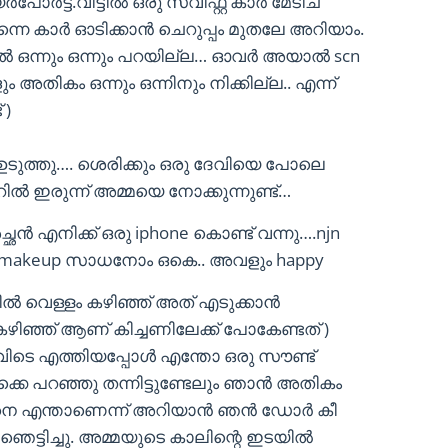
ോർട്ട്.വീട്ടിൽ ഒരു സ്വിഫ്റ്റ് കാർ മേടിച്
 തന്നെ കാർ ഓടിക്കാൻ ചെറുപ്പം മുതലേ അറിയാം.
്താൽ ഒന്നും ഒന്നും പറയില്ല… ഓവർ അയാൽ scn
തികം ഒന്നും ഒന്നിനും നിക്കില്ല.. എന്ന്
 )
ഉടുത്തു…. ശെരിക്കും ഒരു ദേവിയെ പോലെ
ിൽ ഇരുന്ന് അമ്മയെ നോക്കുന്നുണ്ട്…
ഛൻ എനിക്ക് ഒരു iphone കൊണ്ട് വന്നു….njn
m makeup സാധനോം ഒകെ.. അവളും happy
ിൽ വെള്ളം കഴിഞ്ഞ് അത് എടുക്കാൻ
ിഞ്ഞ് ആണ് കിച്ചണിലേക്ക് പോകേണ്ടത് )
ിടെ എത്തിയപ്പോൾ എന്തോ ഒരു സൗണ്ട്
്കെ പറഞ്ഞു തന്നിട്ടുണ്ടേലും ഞാൻ അതികം
്ങനെ എന്താണെന്ന് അറിയാൻ ഞൻ ഡോർ കീ
െട്ടിച്ചു. അമ്മയുടെ കാലിന്റെ ഇടയിൽ