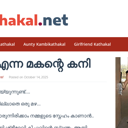
athakal
Aunty Kambikathakal
Girlfriend Kathakal
എന്ന മകന്റെ കനി
്‌
Posted on
October 14, 2025
യുന്നുണ്ട്….
ിവില്ലാതെ ഒരു മഴ…
ാരുന്നിരിക്കാം നമ്മളുടെ സ്നേഹം കാണാൻ..
ശ്രീദേവി കിച്ചുവിന്റെ സ്വന്തം ആയി…..