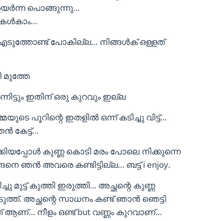
യർന്ന പൊങ്ങുന്നു…
 കേൾകാം…
ടുത്തോണ്ട് പോകില്ല… നിങ്ങൾക് ഒള്ളത്
 മുത്തേ
്നിട്ടും ഇതിന് ഒരു കുറവും ഇല്ല
ടെ പൂറിന്റെ ഇതളിൽ ഒന്ന് കടിച്ചു വിട്ട്…
ൻ കേട്ട്…
്കിയപ്പോൾ കുണ്ണ കൊടി മരം പോലെ നിക്കുന്നെ
െ ഞൻ അവരെ കണ്ടിട്ടില്ല… ബട്ട്‌ i enjoy.
ചു മുട്ട് കുത്തി ഇരുത്തി… അച്ഛന്റെ കുണ്ണ
ടുത്ത്. അച്ഛന്റെ സാധനം കണ്ട് ഞാൻ ഞെട്ടി
 ആണ്… നീളം ഒണ്ട് but വണ്ണം കുറവാണ്…