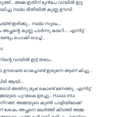
ടുത്ത്… അമ്മ ഇതിന് മുൻപേ വായിൽ ഇട്ട
ച്ചു നല്ല രീതിയിൽ കുണ്ണ ഊമ്പി
െയ്ത് ഇരിക്കു… നല്ല സുഖം…
്ഛന്റെ കുണ്ണ പടർന്നു കയറി…. എന്നിട്ട്
ണ്ടും പൊക്കി വെച്ച്…
ടോ
നിന്റെ വായിൽ ഇട്ട് തരാം…
പോ ഊരാതെ വെച്ചോണ്ട് ഇരുന്നേ ആണ് കിച്ചു…
 ചിരി ആയി…
ി അതിനു മൂക് കൊണ്ട് മണത്തു.. എന്നിട്ട്
അമ്മയുടെ പുറമകെ ഉരച്ചു… Haaaa etta
നിറഞ്. അമ്മയുടെ കുണ്ടി പാളിയിലേക്ക്
ിന് ശേഷം അച്ഛനെ മലർത്തി കിടത്തി അമ്മ
്മയുടെ ചുണ്ടുകൾ ഓടി കളിച്ചു… മെല്ലെ