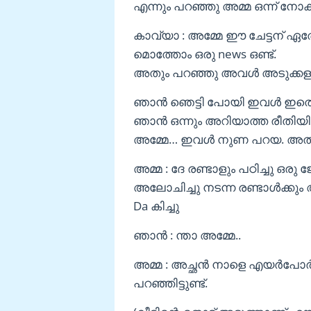
എന്നും പറഞ്ഞു അമ്മ ഒന്ന് നോക്
കാവ്യാ : അമ്മേ ഈ ചേട്ടന് ഏ
മൊത്തോം ഒരു news ഒണ്ട്.
അതും പറഞ്ഞു അവൾ അടുക്കളയി
ഞാൻ ഞെട്ടി പോയി ഇവൾ ഇതെങ
ഞാൻ ഒന്നും അറിയാത്ത രീതിയിൽ
അമ്മേ… ഇവൾ നുണ പറയ. അതു
അമ്മ : ദേ രണ്ടാളും പഠിച്ചു ഒര
അലോചിച്ചു നടന്ന രണ്ടാൾക്കും അ
Da കിച്ചു
ഞാൻ : ന്താ അമ്മേ..
അമ്മ : അച്ഛൻ നാളെ എയർപോർട്ട
പറഞ്ഞിട്ടുണ്ട്.