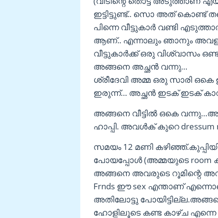
(വീടിന്റെ തൊട്ട് അടുത്താണ് എയർപ
ഇട്ടിട്ടുണ്ട്.. സൊ അത് കൊണ്ട്
പിന്നെ വീട്ടുകാർ വണ്ടി എടുത
ആണ്.. എന്നാലും ഞാനും അവളും അ
വീട്ടുകാർക്ക് ഒരു വിശ്വാസം ഒണ്ട്
അങ്ങനെ അച്ഛൻ വന്നു…
ശ്രീദേവി അമ്മ ഒരു സാരി ഒകെ 
ഇരുന്ന്… അച്ഛൻ ഇടക് ഇടക് കാറ
അങ്ങനെ വീട്ടിൽ ഒകെ വന്നു…അച്
ഹാപ്പി. അവൾക് കുറെ dressu
സമയം 12 മണി കഴിഞ്ഞ്.കുപ്പിയ
പോയപ്പോൾ (അമ്മയുടെ room കഴ
അങ്ങനെ അവരുടെ റൂമിന്റെ അവ
Frnds ഈ sex എന്താണ് എന്നൊക
അതിലോട്ടു പോയിട്ടില്ല.അങ
ഹോളിലൂടെ കണ്ട കാഴ്ച എന്നെ ഞ