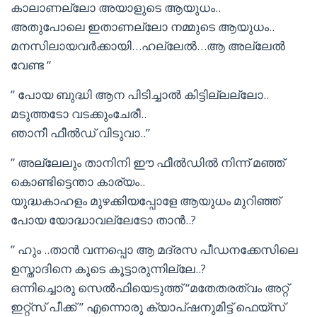
കാലാണല്ലോ അയാളുടെ ആയുധം..
അതുപോലെ ഇതാണല്ലോ നമ്മുടെ ആയുധം..
മനസിലായവർക്കായി…ഹല്ലേൽ…ആ അല്ലേൽ
വേണ്ട “
” പോയ ബുദ്ധി ആന പിടിച്ചാൽ കിട്ടില്ലല്ലോ..
മടുത്തടോ വടക്കുംചേരീ..
ഞാനീ ഫീൽഡ് വിടുവാ..”
” അല്ലേലും താനിനി ഈ ഫീൽഡിൽ നിന്ന് മഞ്ഞ്
കൊണ്ടിട്ടെന്താ കാര്യം..
യുദ്ധകാഹളം മുഴക്കിയപ്പോളേ ആയുധം മുറിഞ്ഞ്
പോയ യോദ്ധാവല്ലേടോ താൻ..?
” ഹും ..താൻ വന്നപ്പൊ ആ മദ്രസ പീഡനക്കേസിലെ
ഉസ്താദിനെ കൂടെ കൂട്ടാരുന്നില്ലേ..?
ഒന്നിച്ചൊരു സെൽഫിയെടുത്ത് “മതേതരത്വം അറ്റ്
ഇറ്റ്സ് പീക്ക് ” എന്നൊരു ക്യാപ്ഷനുമിട്ട് ഫെയ്സ്