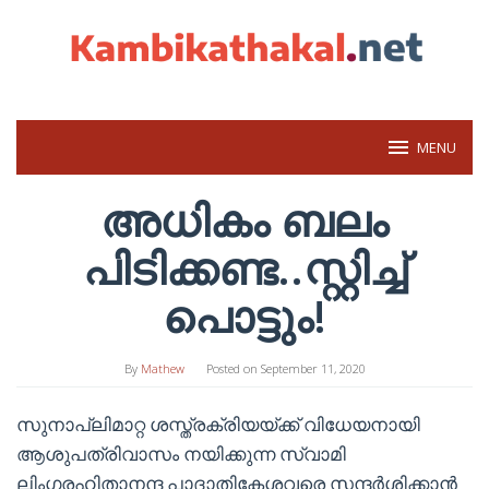
Skip
to
content
MENU
അധികം ബലം
പിടിക്കണ്ട..സ്റ്റിച്ച്
പൊട്ടും!
By
Mathew
Posted on
September 11, 2020
സുനാപ്ലിമാറ്റ ശസ്ത്രക്രിയയ്ക്ക് വിധേയനായി
ആശുപത്രിവാസം നയിക്കുന്ന സ്വാമി
ലിംഗരഹിതാനന്ദ പാദാതികേശവരെ സന്ദർശിക്കാൻ