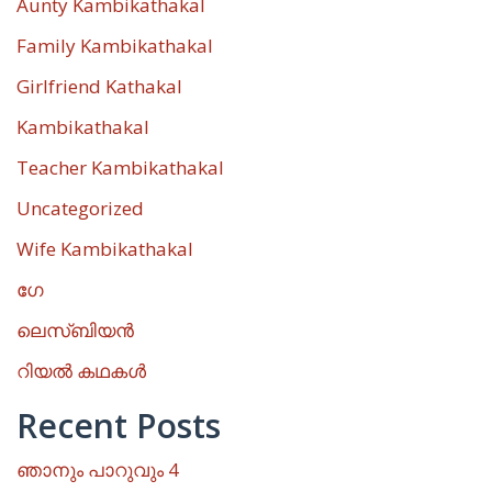
Aunty Kambikathakal
Family Kambikathakal
Girlfriend Kathakal
Kambikathakal
Teacher Kambikathakal
Uncategorized
Wife Kambikathakal
ഗേ
ലെസ്ബിയൻ
റിയൽ കഥകൾ
Recent Posts
ഞാനും പാറുവും 4