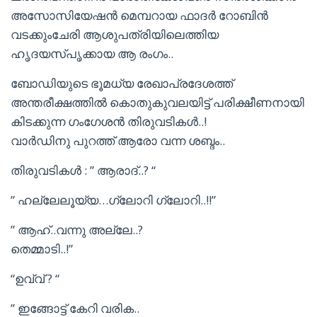
അസോസിയേഷൻ മെമ്പറായ ഫാദർ റോബിൻ
വടക്കുംചേരി ആശുപത്രിയിലെത്തിയ
ഹൃദയസ്പൃക്കായ ആ രംഗം..
ബോഡിയുടെ ഭൂമധ്യ രേഖാപ്രദേശത്ത്
അന്തരീക്ഷത്തിൽ കൊതുകുവലയിട്ട് പരിക്ഷീണനായി
കിടക്കുന്ന ഗംഗേശൻ തിരുവടികൾ..!
വാർഡിനു പുറത്ത് ആരോ വന്ന ശബ്ദം..
തിരുവടികൾ : ” ആരാദ്..? “
” ഹല്ലേലൂയ്യ…ഗ്ലോറി ഗ്ലോറി..!!”
” ആഹ്..വന്നു അല്ലേ..?
തെമ്മാടി..!”
“ഉവ്വ് ? “
” ഇങ്ങോട്ട് കേറി വരിക..