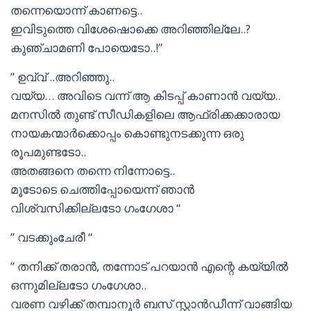
തന്നെയൊന്ന് കാണട്ടെ..
ഇവിടുത്തെ വിശേഷൊക്കെ അറിഞ്ഞില്ലേ..?
കുഞ്ചാമണി പോയെടോ..!”
” ഉവ്വ് ..അറിഞ്ഞു..
വയ്യ… അവിടെ വന്ന് ആ കിടപ്പ് കാണാൻ വയ്യ..
മനസിൽ തുണ്ട് സീഡികളിലെ ആഫ്രിക്കക്കാരായ
നായകന്മാർക്കൊപ്പം കൊണ്ടുനടക്കുന്ന ഒരു
രൂപമുണ്ടടോ..
അതങ്ങനെ തന്നെ നിന്നോട്ടെ..
മൂടോടെ ചെത്തിപ്പോയെന്ന് ഞാൻ
വിശ്വസിക്കില്ലടോ ഗംഗേശാ “
” വടക്കുംചേരീ “
” തനിക്ക് തരാൻ, തന്നോട് പറയാൻ എന്റെ കയ്യിൽ
ഒന്നുമില്ലടോ ഗംഗേശാ..
വരണ വഴിക്ക് തമ്പാനൂർ ബസ് സ്റ്റാൻഡീന്ന് വാങ്ങിയ