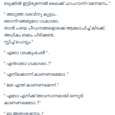
ബുക്കിൽ ഇട്ടിരുന്നേൽ ലൈക്ക് ചറപറാന്ന് വന്നേനേം..”
” അടുത്ത വരവിനു കൂട്ടാം..
ഞാനിറങ്ങട്ടേടോ ഗംഗേശാ..
താൻ പഴയ പീഡനങ്ങളൊക്കെ ആലോചിച്ച് കിടക്ക്..
അധികം ബലം പിടിക്കണ്ട..
സ്റ്റിച്ച് പൊട്ടും “
” എടോ വടക്കുംചേരീ “..
” എന്താടോ ഗംഗേശാ..?”
” എനിക്കൊന്ന് കാണണമെടോ..”
” ങേ എന്ത് കാണണമെന്ന്..”
” എടോ എനിക്ക് അവസാനമായി ഒന്നൂടി
കാണണമെടോ..?”
” ഓ അതാരുന്നോ..?