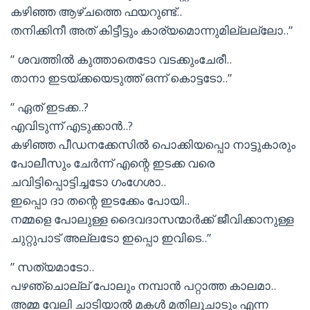
കഴിഞ്ഞ ആഴ്ചത്തെ ഫയറുണ്ട്..
തനിക്കിനീ അത് കിട്ടീട്ടും കാര്യമൊന്നുമില്ലല്ലോ..”
” ശവത്തിൽ കുത്താതെടോ വടക്കുംചേരീ..
താനാ ഇടയ്ക്കയെടുത്ത് ഒന്ന് കൊട്ടടോ..”
” ഏത് ഇടക്ക..?
എവിടുന്ന് എടുക്കാൻ..?
കഴിഞ്ഞ പീഡനക്കേസിൽ പൊക്കിയപ്പൊ നാട്ടുകാരും
പോലീസും ചേർന്ന് എന്റെ ഇടക്ക വരെ
ചവിട്ടിപ്പൊട്ടിച്ചടോ ഗംഗേശാ..
ഇപ്പൊ ദാ തന്റെ ഇടക്കേം പോയി..
നമ്മളെ പോലുള്ള ദൈവദാസന്മാർക്ക് ജീവിക്കാനുള്ള
ചുറ്റുപാട് അല്ലടോ ഇപ്പൊ ഇവിടെ..”
” സത്യമാടോ..
പഴഞ്ചൊല്ല് പോലും നമ്പാൻ പറ്റാത്ത കാലമാ..
അമ്മ വേലി ചാടിയാൽ മകൾ മതിലുചാടും എന്ന