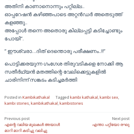
അതിനി കാണാനൊന്നും പറ്റില്ല..
ഓപ്പറേഷൻ കഴിഞ്ഞപാടെ അറ്റൻഡർ അതെടുത്ത്
കളഞ്ഞു..
അപ്പോൾ തന്നെ അതൊരു കില്ലപ്പട്ടി കടിച്ചോണ്ടും
പോയി”.
” ഈശ്വരാ…ദിത് ദെന്തൊരു പരീക്ഷണം..!!”
പൊട്ടിക്കരയുന്ന ഗംഗേശ തിരുവടികളെ നോക്കി ആ
സതീർഥ്യൻ മതത്തിന്റെ വേലിക്കെട്ടുകളിൽ
ചാരിനിന്ന് സങ്കടം കടിച്ചമർത്തി
Posted in
Kambikathakal
Tagged
kambi kathakal
,
kambi sex
,
kambi stories
,
kambikathakal
,
kambistories
Post
Previous post
Next post
എന്റെ വലിയ മുലകൾ അയാൾ
എന്താ പറ്റിയോ രഘു
navigation
മാറി മാറി കടിച്ചു വലിച്ചു