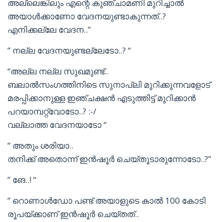
അല്ലെങ്കിലും എന്റെ കുഞ്ചാമണി മുറിച്ചാൽ
അയാൾക്കാണോ വേദനയുണ്ടാകുന്നത്..?
എനിക്കല്ലേ വേദന..”
” നല്ല വേദനയുണ്ടല്ലേടോ..? “
“അല്ല നല്ല സുഖമുണ്ട്..
ബലാൽസംഗത്തിനിടെ സുനാപ്ലി മുറിക്കുന്നവളോട്
മരപ്പിക്കാനുള്ള ഇഞ്ചക്ഷൻ എടുത്തിട്ട് മുറിക്കാൻ
പറയാമ്പറ്റ്വോടോ..? :-/
വല്ലാത്ത വേദനയാടോ “
” അതും ശരിയാ..
തനിക്ക് അതൊന്ന് ഇൻഷൂർ ചെയ്തൂടാരുന്നോടോ..?”
” ങേ..! “
” റൊണാൾഡോ പണ്ട് അയാളുടെ കാൽ 100 കോടി
രൂപയ്ക്കാണ് ഇൻഷൂർ ചെയ്തത്..