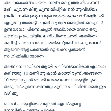
.അതുകൊണ്ട് പറയാം .നല്ല വെളുത്ത നിറം .നല്ല
മുടി .ചുവന്ന കിടു ചുണ്ട് ലിപ്റ്റിക് ന്റെ ആവിശ്യം
ഇല്ല .നല്ല ഉരുണ്ട മുല അതൊക്കെ ഒന്ന് കയ്യിൽ
എടുത്തു താരാട്ടി .ചുണ്ട് ആ മുല ഞെട്ടിൽ .വെച്ചാൽ
ഉണ്ടല്ലോ .പിന്നെ ചപ്പൽ അല്ലാതെ വേറെ ഒരു
പണിയും ചെയ്യില്ല നീ.പിന്നെ ചന്തി .അതിനെ
കുറിച്ച് പറയണ്ട ഹോ അത്രക്ക് ഉണ്ട് .നടക്കുബോൾ
ആടുന്ന ആട്ടം.കണ്ടാൽ ഒറ്റ ചെറുപ്പക്കാരൻ
സഹിക്കില്ല മോനെ .
അങ്ങനെ രാവിലെ ആയി .പതിവ് ജോലികൾ എല്ലാം
കഴിഞ്ഞു .10 മണി ആകാൻ കാത്തിരുന്ന് .അങ്ങനെ
10 ആയപ്പോൾ ഞാൻ നേരെ പോയി ആന്റിയുടെ
അടുത്ത് .എന്നെ കണ്ടതും എന്താ പതിവില്ലാതെ ഈ
വഴിക്കു.
ഞാൻ …ആന്റിയെ പണ്ണാൻ .എന്ന് എന്റെ
മനസ്സിൽ പറഞ്ഞു .പുറമെ