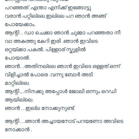
പറഞ്ഞത് .എന്താ എനിക്ക് ഇങ്ങോട്ടു
വരാൻ പറ്റില്ലെ.ഇല്ലെ പറ ഞാൻ അങ്ങ്
പോയേക്കാം.
ആന്റി .. ഡാ ചെക്കാ ഞാൻ ചുമ്മാ പറഞ്ഞതാ നീ
വാ അകത്തു കേറി ഇരി .ഞാൻ ഇവിടെ
ഒറ്റയ്ക്കാ പകൽ. പിള്ളാര് സ്കൂളിൽ
പോയാൽ.
ഞാൻ…അതിനല്ലെ ഞാൻ ഇവിടെ ഒള്ളത്.ഒന്ന്
വിളിച്ചാൽ പോരെ .വന്നു ബോർ അടി
മാറ്റില്ലെ.
ആന്റി ,..നിനക്കു അപ്പോൾ ജോലി ഒന്നും റെഡി
ആയില്ലെ.
ഞാൻ …ഇല്ല നോക്കുനുണ്ട്.
ആന്റി …ഞാൻ അച്ചായനോട് പറയണോ അവിടെ
നോക്കാൻ .