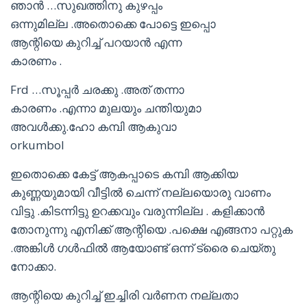
ഞാൻ …സുഖത്തിനു കുഴപ്പം
ഒന്നുമില്ല .അതൊക്കെ പോട്ടെ ഇപ്പൊ
ആന്റിയെ കുറിച്ച് പറയാൻ എന്ന
കാരണം .
Frd …സൂപ്പർ ചരക്കു .അത് തന്നാ
കാരണം .എന്നാ മുലയും ചന്തിയുമാ
അവൾക്കു.ഹോ കമ്പി ആകുവാ
orkumbol
ഇതൊക്കെ കേട്ട് ആകപ്പാടെ കമ്പി ആക്കിയ
കുണ്ണയുമായി വീട്ടിൽ ചെന്ന് നല്ലയൊരു വാണം
വിട്ടു .കിടന്നിട്ടു ഉറക്കവും വരുന്നില്ല . കളിക്കാൻ
തോനുന്നു എനിക്ക് ആന്റിയെ .പക്ഷെ എങ്ങനാ പറ്റുക
.അങ്കിൾ ഗൾഫിൽ ആയോണ്ട് ഒന്ന് ട്രൈ ചെയ്തു
നോക്കാ.
ആന്റിയെ കുറിച്ച് ഇച്ചിരി വർണന നല്ലതാ