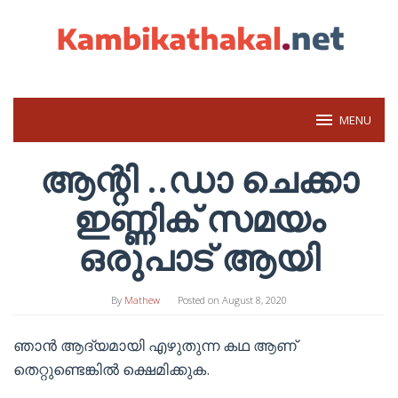
Skip
to
content
MENU
ആന്റി ..ഡാ ചെക്കാ
ഇണ്ണിക് സമയം
ഒരുപാട് ആയി
By
Mathew
Posted on
August 8, 2020
ഞാൻ ആദ്യമായി എഴുതുന്ന കഥ ആണ്
തെറ്റുണ്ടെങ്കിൽ ക്ഷെമിക്കുക.