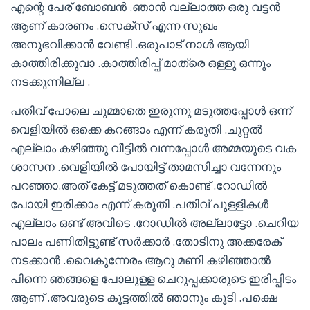
എന്റെ പേര് ബോബൻ .ഞാൻ വല്ലാത്ത ഒരു വട്ടൻ
ആണ് കാരണം .സെക്സ് എന്ന സുഖം
അനുഭവിക്കാൻ വേണ്ടി .ഒരുപാട് നാൾ ആയി
കാത്തിരിക്കുവാ .കാത്തിരിപ്പ് മാത്രെ ഒള്ളു ഒന്നും
നടക്കുന്നില്ല .
പതിവ് പോലെ ചുമ്മാതെ ഇരുന്നു മടുത്തപ്പോൾ ഒന്ന്
വെളിയിൽ ഒക്കെ കറങ്ങാം എന്ന് കരുതി .ചുറ്റൽ
എല്ലാം കഴിഞ്ഞു വീട്ടിൽ വന്നപ്പോൾ അമ്മയുടെ വക
ശാസന .വെളിയിൽ പോയിട്ട് താമസിച്ചാ വന്നേനും
പറഞ്ഞാ.അത് കേട്ട് മടുത്തത് കൊണ്ട് .റോഡിൽ
പോയി ഇരിക്കാം എന്ന് കരുതി .പതിവ് പുള്ളികൾ
എല്ലാം ഒണ്ട് അവിടെ .റോഡിൽ അല്ലാട്ടോ .ചെറിയ
പാലം പണിതിട്ടുണ്ട് സർക്കാർ .തോടിനു അക്കരേക്
നടക്കാൻ .വൈകുന്നേരം ആറു മണി കഴിഞ്ഞാൽ
പിന്നെ ഞങ്ങളെ പോലുള്ള ചെറുപ്പക്കാരുടെ ഇരിപ്പിടം
ആണ് .അവരുടെ കൂട്ടത്തിൽ ഞാനും കൂടി .പക്ഷെ