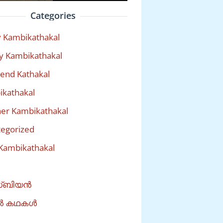
Categories
 Kambikathakal
y Kambikathakal
riend Kathakal
kathakal
er Kambikathakal
egorized
Kambikathakal
്ബിയൻ
ൽ കഥകൾ