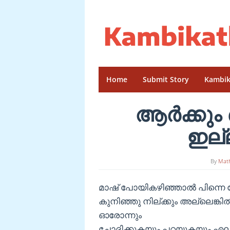
Skip
to
content
Home
Submit Story
Kambik
ആര്‍ക്കു
ഇല്
By
Mat
മാഷ് പോയികഴിഞ്ഞാല്‍ പിന്നെ ചേച്ച
കുനിഞ്ഞു നില്ക്കും അല്ലെങ്കില
ഓരോന്നും
ചോദിക്കുകയും പറയുകയും എല്ല