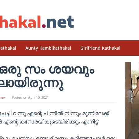
athakal
Aunty Kambikathakal
Girlfriend Kathakal
ം ഒരു സം ശയവും
ലായിരുന്നു
hew
Posted on
April 10, 2021
ി വന്നു എന്റെ പിന്നില്‍ നിന്നും മുന്നിലേക്ക്
്‍ എന്റെ കസേരയികൂടെയിരിക്കും എന്നിട്ട്
ാം ചെയ്യും രണ്ടു ദിവസം കഴിഞ്ഞപ്പോള്‍ ഒരു