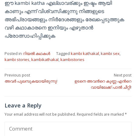
ഈ kambi katha എല്ലാവര്ക്കും ഇഷ്ടം ആയി
കാണും എന്ന് വിശ്വസിക്കുന്നു നിങ്ങളുടെ
അഭിപ്രായങ്ങളും നിർദേശങ്ങളും രേഖപ്പെടുത്തുക
വഴി കഥാകാരനെ ഇനിയും എഴുതാൻ
പ്രോത്സാഹിപ്പിക്കുക
Posted in
റിയൽ കഥകൾ
Tagged
kambi kathakal
,
kambi sex
,
kambi stories
,
kambikathakal
,
kambistories
Post
Previous post
Next post
അവർ പുലമ്പുകയായിരുന്നു!
ഉടനെ അവൻറെ കുണ്ണ എൻറെ
navigation
വായിലേക്ക് പാൽ ചീറ്റി!
Leave a Reply
Your email address will not be published.
Required fields are marked
*