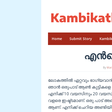
Skip
to
content
Home
Submit Story
Kambik
എൻറെ
By
Mat
ലോകത്തിൽ ഏറ്റവും ഭാഗ്യവാൻ
ഞാൻ ഒരുപാട് ആൺ കുട്ടികളെ കളി
എനിക്ക് 10 വയസിനും 20 വയസിന
വളരെ ഇഷ്ട്ടമാണ്. ഒരു പാട്
ആണ്. എനിക്ക് ചെറിയ അണ്ടിയിൽ 