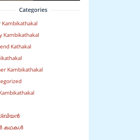
Categories
 Kambikathakal
y Kambikathakal
riend Kathakal
kathakal
er Kambikathakal
egorized
Kambikathakal
്ബിയൻ
ൽ കഥകൾ