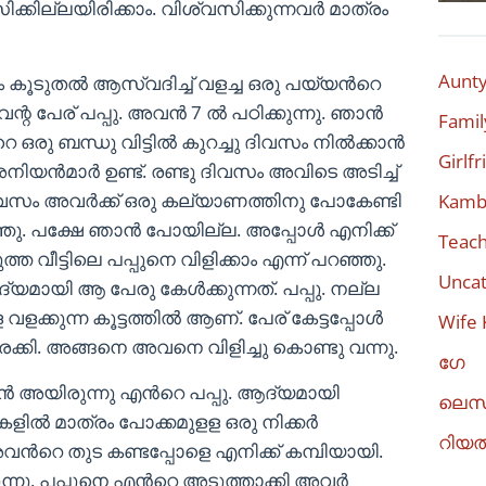
്കില്ലയിരിക്കാം. വിശ്വസിക്കുന്നവർ മാത്രം
Aunty
 കൂടുതൽ ആസ്വദിച്ച് വളച്ച ഒരു പയ്യൻറെ
റ പേര് പപ്പു. അവൻ 7 ൽ പഠിക്കുന്നു. ഞാൻ
Famil
ഒരു ബന്ധു വിട്ടിൽ കുറച്ചു ദിവസം നിൽക്കാൻ
Girlf
നിയൻമാർ ഉണ്ട്. രണ്ടു ദിവസം അവിടെ അടിച്ച്
െ ദിവസം അവർക്ക് ഒരു കല്യാണത്തിനു പോകേണ്ടി
Kambi
്ഞു. പക്ഷേ ഞാൻ പോയില്ല. അപ്പോൾ എനിക്ക്
Teach
ത വീട്ടിലെ പപ്പുനെ വിളിക്കാം എന്ന് പറഞ്ഞു.
Uncat
ായി ആ പേരു കേൾക്കുന്നത്. പപ്പു. നല്ല
ളക്കുന്ന കൂട്ടത്തിൽ ആണ്. പേര് കേട്ടപ്പോൾ
Wife 
്കി. അങ്ങനെ അവനെ വിളിച്ചു കൊണ്ടു വന്നു.
ഗേ
ദരൻ അയിരുന്നു എൻറെ പപ്പു. ആദ്യമായി
ലെസ
ളിൽ മാത്രം പോക്കമുളള ഒരു നിക്കർ
റിയ
റെ തുട കണ്ടപ്പോളെ എനിക്ക് കമ്പിയായി.
രുന്നു. പപ്പുനെ എൻറെ അടുത്താക്കി അവർ