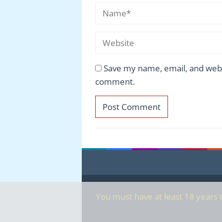
Save my name, email, and websi
comment.
You must have at least 18 years o