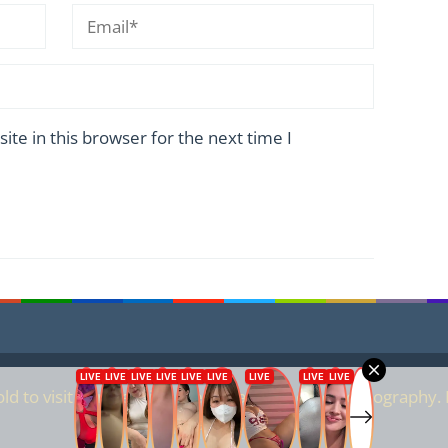
te in this browser for the next time I
ld to visit our website. We are against child pornography. I
to it, please contact us..