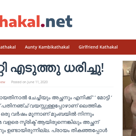
athakal
Aunty Kambikathakal
Girlfriend Kathakal
 എടുത്തു ധരിച്ചു!
hew
Posted on
June 11, 2020
തിനാൽ ചേച്ചിയും അച്ഛനും എനിക്ക് ‘ ‘ മോട്ടി ‘
ക് പതിനഞ്ച് വയസ്സുള്ളപ്പോഴാണ് ലെത്തിക
ഒരു വർഷം മൂന്നാണ് മുംബയിൽ നിന്നും
മ വളരെ സ്ട്രിക്ട് ആയിരുന്നെങ്കിലും അച്ഛന്
ും ഉണ്ടായിരുന്നില്ല. പ്രായം തികഞ്ഞപ്പോൾ