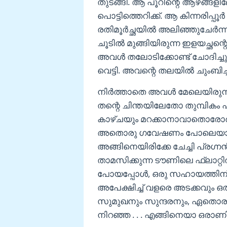
തുടങ്ങി. ആ പൂറിന്റെ ആഴങ്ങളിലേ
പൊട്ടിത്തെറിക്ക്. ആ കിന്നരിപ്പൂർ
രതിമൂർച്ഛയിൽ അലിഞ്ഞുചേർന്ന
ചൂടിൽ മുങ്ങിയിരുന്ന ഇളയച്ഛന്റെ
അവൾ തലോടിക്കോണ്ട് ചോദിച്ചു
വെട്ടി. അവന്റെ തലയിൽ ചുംബിച്ച്
നിർത്താതെ അവൾ മേലെയിരുന്ന
തന്റെ ചിന്തയിലേതോ തുമ്പികം പ
കാഴ്ചയും മറക്കാനാവാതൊരോർമ്
അതൊരു ഗവേഷണം പോലെയായി പ
അങ്ങിനെയിരിക്കേ ചേച്ചി പ്രഗ
താമസിക്കുന്ന ടൗണിലെ ഫ്ലാറ്റിൽ
പോയപ്പോൾ, ഒരു സഹായത്തിന് അ
അപേക്ഷിച്ച് വളരെ അടക്കവും ഒതു
സുമുഖനും സുന്ദരനും, ഏതൊരു 
നിറഞ്ഞ . . . എങ്ങിനെയാ ഒരാണിന