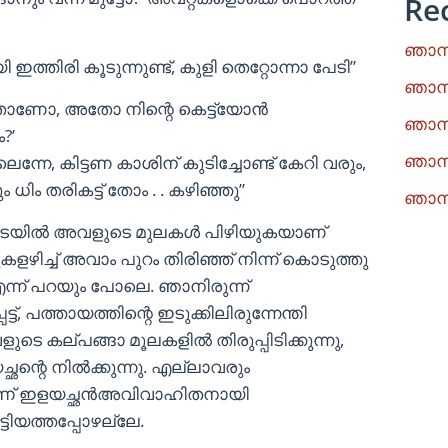
Re
ഞാനു
്തിരി കൂടുന്നുണ്ട്, കുളി തെറ്റോന്നാ പേടി”
ഞാനു
ന്നതാണോ, അതോ നിന്റെ കെട്ട്യോൻ
ഞാനു
?’
ഞാനു
്നേ, കിട്ടണ കാശിന് കുടിച്ചോണ്ട് കേറി വരും,
 ധിം തരികട്ട് തോം . . കഴിഞ്ഞു”
ഞാനു
നു ഇടയിൽ അവളുടെ മുലകൾ പിഴിയുകയാണ്
ളഴിച്ച് അവാം പുറം തിരിഞ്ഞ് നിന്ന് കൊടുത്തു
 എന്ന് പറയും പോലെ. ഞാനിരുന്ന്
്ട്, പത്തായത്തിന്റെ ഇടുക്കിലിരുന്നേന്തി
ടെ കല്പങ്ങാ മൂലകളിൽ തിരുപ്പിടിക്കുന്നു,
ന്റെ നിൽക്കുന്നു. എല്ലാവരും
ൽ ആണ് ഇളയച്ഛൻഅവിവാഹിതനായി
ട്ടിയത്തപ്പോഴല്ലേ.