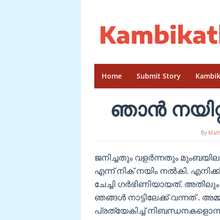
Skip
to
content
Home
Submit Story
Kambik
ഞാൻ നയിറ്റി
By
Mat
ജനിച്ചതും വളർന്നതും മുംബയിലായ
എന്ന് നിക് നയിം നൽകി. എനിക്
ചേച്ചി ഗർഭിണിയായത്. അതിലും 
ഞങ്ങൾ നാട്ടിലേക്ക് വന്നത് . അമ്
പ്രത്യേകിച്ച് നിബന്ധനകളൊന്ന