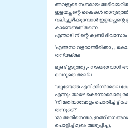
അവളുടെ നഗ്നമായ അടിവയറിൽ തലോ
ഇളയച്ഛന്റെ കൈകൾ താറുടുത്തിരിക്
വലിച്ചുഴിക്കുമ്പോൾ ഇളയച്ഛന്റ
കാണേണ്ടത് തന്നെ.
എന്താടി നിന്റെ കുണ്ടി ദിവസോം
‘എങ്ങനാ വളരാണ്ടിരിക്കാ , , കൊച
തന്യല്ലേ
മുണ്ട് ഉടുത്തു م നടക്കുമ്പോൾ അവൾടെ ചന്തി വല്ലാതെ കെടന്നെളകുന്നത്
വെറുതെ അല്ല
“കുണ്ടേത്ത എനിക്കിന്ന് മേലെ 
എന്നും താഴെ കെടന്നാലൊരു ര
‘നീ മതിയാവോളം പൊതിച്ചിട്ട് പോ
തന്നുടെ’?’
‘ഓ അതിനെന്താ, ഇങ്ങ് താ’ അവാ 
പൊളിച്ച് മുഖം അടുപ്പിച്ചു,