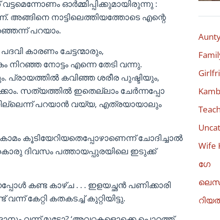
്ടമെന്നോണം ഓർമ്മിപ്പിക്കുമായിരുന്നു :
്. അങ്ങിനെ നാട്ടിലെത്തിയത്തോടെ എന്റെ
ഞ്ഞെന്ന് പറയാം.
Aunty
പദവി കാരണം ചേട്ടന്മാരും,
Famil
 നിറഞ്ഞ നോട്ടം എന്നെ തേടി വന്നു.
Girlf
ാരും. പ്രായത്തിൽ കവിഞ്ഞ ശരീര പുഷ്ടിയും,
കാം. സത്യത്തിൽ ഇതെല്ലാം ചേർന്നപ്പോ
Kambi
ലെന്ന് പറയാൻ വയ്യ, എത്രയായാലും
Teach
Uncat
ാമം കൂടിയേറിയതെപ്പോഴാണെന്ന് ചോദിച്ചാൽ
Wife 
ച്ചുകൊരു ദിവസം പത്തായപ്പുരയിലെ ഇടുക്ക്
ഗേ
ലെസ
ുന്നപ്പോൾ കണ്ട കാഴ്ച . . . ഇളയച്ഛൻ പണിക്കാരി
 കേറ്റി കതകടച്ച് കുറ്റിയിട്ടു.
റിയ
ങാനും വന്ന് മുട്ടോ? ‘അവറ്റകളൊക്കെ പൊറത്ത്