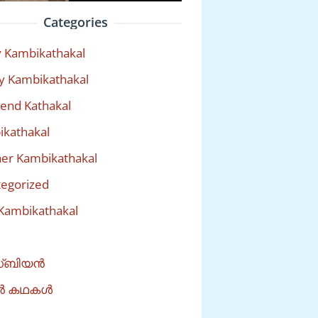
Categories
 Kambikathakal
y Kambikathakal
riend Kathakal
kathakal
er Kambikathakal
egorized
Kambikathakal
്ബിയൻ
ൽ കഥകൾ