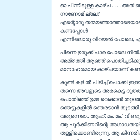
ഓ പിന്നീടുള്ള കാഴ്ച . . . . അ
നാണോമില്ലേ?
എന്റൊരു തന്മയത്തത്തോടെയാണ
കണ്ടപ്പോൾ
എന്നിലൊരു വിറയൽ പോലെ, ഏറെ
പിന്നെ ഉരുക്ക് പാര പോലെ നിൽക്
അമ്ര’ത്തി ആഞ്ഞ് പൊതിച്ചടിക
മനോഹരമായ കാഴ്ചയാണ് കണ്ട
കുണ്ടികളിൽ പിടിച്ച് പൊക്കി ഇളയച്ഛ
തന്നെ അവളുടെ അരകെട്ട ദുതതാള
പൊതിഞ്ഞ് ഉമ്മ വെക്കാൻ തുടങ
ഞെട്ടുകളിൽ ഞെരടാൻ തുടങ്ങി. “ആ
വരുന്നെടാ.. ആഹ്. മം. മം.’ വീണ്
ആ പൂർക്കിണറിന്റെ അഗാധതയില
തള്ളിക്കൊണ്ടിരുന്നു. ആ കിന്നരി