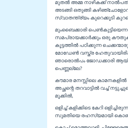
മുതൽ അമ്മ നാഴികക്ക് നാൽപത് വട
അടങ്ങി ഒതുങ്ങി കഴിഞ്ചോളോന്ന
സ്വാതന്ത്ര്യം കുറെക്കൂടി കുറ
മുംബൈക്കാരി പെൺകുട്ടിയെന്ന 
സമപ്രായക്കാർക്കും ഒരു കൗതുകം
കൂട്ടത്തിൽ പഠിക്കുന്ന ചെക്കന്മ
മോഡേൺ വസ്ത്ര ഹേതുവായിരിക്
ഞാരൊൽപം ജോഡക്കാരി ആയില്
പെണ്ണല്ലേ?
കൗമാര മനസ്സിലെ കാമനകളിൽ ക
അച്ഛന്റെ തറവാട്ടിൽ വച്ച് നട്ടു
മൂക്കിൽ,
ഒളിച്ച് കളിക്കിടെ കേറി ഒളിച്ചിര
സുമതിയെ രഹസ്യമായി കൊണ്ട് വന്ന്
കൊച്ച് മൊത്തലാളി, പിള്ളേരെങ്