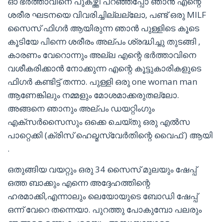
ഓ ഭർത്താവിനെ പുകഴ്ത്തി പറഞ്ഞപ്പോ ഞാൻ എന്റെ
ശരീര ഘടനയെ വിവരിച്ചില്ലല്ലോ, പണ്ട് ഒരു MILF
സൈസ് ഫിഗർ ആയിരുന്ന ഞാൻ പുള്ളിടെ കൂടെ
കൂടിയേ പിന്നെ ശരീരം അല്പം ശ്രദ്ധിച്ചു തുടങ്ങി ,
കാരണം വേറൊന്നും അല്ല എന്റെ ഭർത്താവിനെ
വശീകരിക്കാൻ നോക്കുന്ന എന്റെ കൂട്ടുകാരികളുടെ
ഫിഗർ കണ്ടിട്ട് തന്നാ. പുള്ളി ഒരു one woman man
ആണേങ്കിലും നമ്മളും മോശമാക്കരുതല്ലോ.
അങ്ങനെ ഞാനും അല്പം ഡയറ്റിംഗും
എക്സർസൈസും ഒക്കെ ചെയ്തു ഒരു എൽസ
പാറ്റെക്കി (ക്രിസ് ഹെല്മസ്‌വേർതിന്റെ വൈഫ് ) ആയി
.
ഒതുങ്ങിയ വയറ്റും ഒരു 34 സൈസ് മുലയും ഷേപ്പ്
ഒത്ത ബാക്കും എന്നെ അദ്ദേഹത്തിന്റെ
ഹരമാക്കി,എന്നാലും ലെയോയുടെ ബോഡി ഷേപ്പ്
ഒന്ന് വേറെ തന്നെയാ. പുറത്തു പോകുമ്പോ പലരും