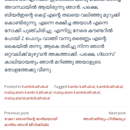
അവസ്ഥയിൽ ആയിരുന്നു ഞാൻ. പക്ഷെ,
ബിയർഇന്റെ കെട്ട് എന്റെ തലയെ വലിഞ്ഞു മുറുക്കി
കൊണ്ടിരുന്നു. എന്നെ രക്ഷിച്ച അയാൾ എന്നെ
നോക്കി പുഞ്ചിരിച്ചു. എന്നിട്ടു നേരെ കൗണ്ടറിൽ
പോയി 2 പെഗും വാങ്ങി വന്നു.ഒരെണ്ണം എന്റെ
കൈയിൽ തന്നു. ആകെ തരിച്ചു നിന്ന ഞാൻ
ഒറ്റവലിക്ക് മുഴുവൻ അകത്താക്കി. പക്ഷെ, ഗ്ലാസ്
കാലിയായതും ഞാൻ മറിഞ്ഞു അയാളുടെ
തോളത്തേക്കു വീണു .
Posted in
Kambikathakal
Tagged
kambi kathakal
,
kambikathakal
,
malayalam kambi kathakal
,
malayalam kambikathakal
,
malayalamkambikathakal
Post
Previous post
Next post
വേറെ ഒരാണിന്റെ ഭാര്യയായി
അശ്വതിയും ഗിരിജയും!
navigation
മാത്രം ഞാൻ ജീവിക്കില്ല