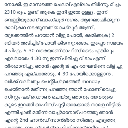
നോക്കി. ഇ മാസത്തെ ചെലവ് എല്ലാം തീർന്നു, മിച്ചം
2310 രൂപ ഉണ്ട്, ആകെ ഇനി ഇതേ ഉള്ളു . ഇന്ന്
വെള്ളിയുമാണ് ബാംഗ്ലൂർ നഗരം ആഘോഷിക്കുന്ന
രാവ് (കഥ നടക്കുന്നത് ബാംഗ്ലൂർ ആണ് ,
തുടക്കത്തിൽ പറയാൻ വിട്ടു പോയി, ക്ഷമിക്കുക ) 2
ബിയർ അടിച്ചിട് പോയി കിടന്നുറങ്ങാം. ഇപ്പൊ സമയം
4 പിഎം, 5 :30 വരെയാണ് ഓഫീസ് ടൈം എങ്കിലും
എല്ലാരേം 4 :30 നു ഇന്ന് പിരിച്ചു വിടാം എന്ന്
തീരുമാനിച്ചു. ഞാൻ എന്റെ ജിഎം രാഘവിനെ വിളിച്ചു
പറഞ്ഞു എല്ലാരോടും 4 :30 പോയിക്കൊള്ളാൻ .
വർക്ക്‌ വല്ലതും പെന്റിംഗ് ഉണ്ടേൽ monday
ചെയ്താൽ മതീന്നു പറഞ്ഞു ഞാൻ ഫോണ് വെച്ചു.
സിസ്റ്റം ഷട് ഡൌൺ ചെയ്തു ഞാനും അവരുടെ
കൂടെ ഇറങ്ങി ഓഫീസ് പൂട്ടി താക്കോൽ നാളെ വീട്ടിൽ
എത്തിച്ചാൽ മതീന്ന് വാച്ച്മാനോട് പറഞ്ഞു ഞാൻ
എന്റെ 2nd ഹാൻഡ് സാൻട്രോ സിങ്ങും എടുത്തു
പാഞ്ഞു. ബാംഗ്ലൂർ ട്രാഫിക്കിനോട് ഇടിവച്ചു 1