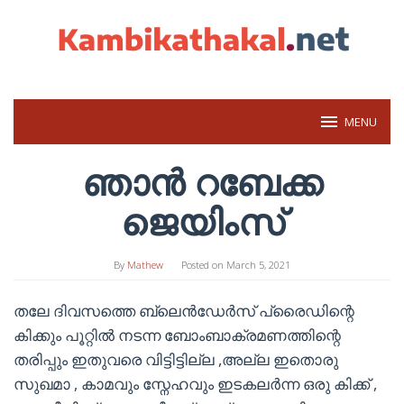
Skip
to
content
MENU
ഞാൻ റബേക്ക
ജെയിംസ്
By
Mathew
Posted on
March 5, 2021
തലേ ദിവസത്തെ ബ്ലെൻഡേർസ് പ്രൈഡിന്റെ
കിക്കും പൂറ്റിൽ നടന്ന ബോംബാക്രമണത്തിന്റെ
തരിപ്പും ഇതുവരെ വിട്ടിട്ടില്ല ,അല്ല ഇതൊരു
സുഖമാ , കാമവും സ്നേഹവും ഇടകലർന്ന ഒരു കിക്ക്‌ ,