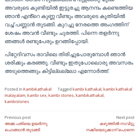
അവരുടെ കുണ്ടിയിൽ ഇട്ടുരച്ചു ആനന്ദം കണ്ടെത്തിയ
ഞാൻ എൻ്റെ കുണ്ണ വീണ്ടും അവരുടെ കൂതിയിൽ
വച്ച് പണ്ണാൻ തുടങ്ങി. കുറച്ചു നേരത്തെ അംഗത്തിന്
ശേഷം അവൻ വീണ്ടും ചുരത്തി. പിന്നെ തളർന്നു
ഞങ്ങൾ രണ്ടുപേരും ഉറങ്ങിപ്പോയി.
പിറ്റേദിവസം രാവിലെ തിരിച്ചുപോരുമ്പോൾ ഞാൻ
ശരിക്കും കരഞ്ഞു. വീണ്ടും ഇതുപോലൊരു അവസരം
അടുത്തെങ്ങും കിട്ടില്ലല്ലോ എന്നോർത്ത്.
Posted in
Kambikathakal
Tagged
kambi kathakal
,
kambi kathakal
malayalam
,
kambi sex
,
kambi stories
,
kambikathakal
,
kambistories
Post
Previous post
Next post
അമ്മ പതിയെ ഉയർന്നു
കഴുത്തിൽ നാവിട്ടു
navigation
പൊങ്ങാൻ തുടങ്ങി
നക്കിയെടുക്കാന് പൊന്നെ