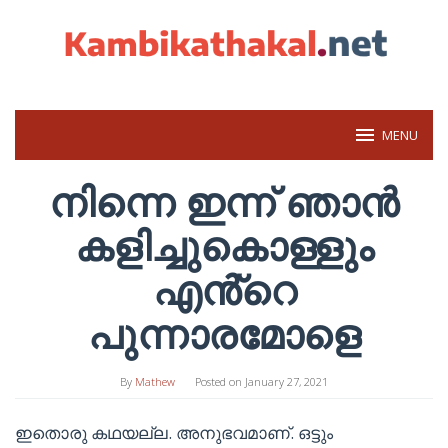
Skip
to
content
MENU
നിന്നെ ഇന്ന് ഞാൻ
കളിച്ചുകൊള്ളും
എൻ്റെ
പുന്നാരമോളെ
By
Mathew
Posted on
January 27, 2021
ഇതൊരു കഥയല്ല. അനുഭവമാണ്. ഒട്ടും