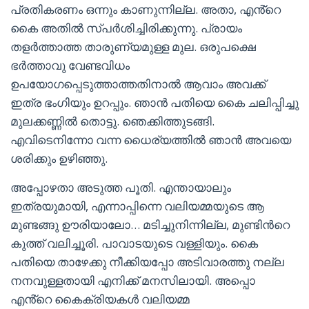
പ്രതികരണം ഒന്നും കാണുന്നില്ല. അതാ, എൻ്റെ
കൈ അതിൽ സ്പർശിച്ചിരിക്കുന്നു. പ്രായം
തളർത്താത്ത താരുണ്യമുള്ള മുല. ഒരുപക്ഷെ
ഭർത്താവു വേണ്ടവിധം
ഉപയോഗപ്പെടുത്താത്തതിനാൽ ആവാം അവക്ക്
ഇത്ര ഭംഗിയും ഉറപ്പും. ഞാൻ പതിയെ കൈ ചലിപ്പിച്ചു
മുലക്കണ്ണിൽ തൊട്ടു. ഞെക്കിത്തുടങ്ങി.
എവിടെനിന്നോ വന്ന ധൈര്യത്തിൽ ഞാൻ അവയെ
ശരിക്കും ഉഴിഞ്ഞു.
അപ്പോഴതാ അടുത്ത പൂതി. എന്തായാലും
ഇത്രയുമായി, എന്നാപ്പിന്നെ വലിയമ്മയുടെ ആ
മുണ്ടങ്ങു ഊരിയാലോ… മടിച്ചുനിന്നില്ല, മുണ്ടിൻറെ
കുത്ത് വലിച്ചൂരി. പാവാടയുടെ വള്ളിയും. കൈ
പതിയെ താഴേക്കു നീക്കിയപ്പോ അടിവാരത്തു നല്ല
നനവുള്ളതായി എനിക്ക് മനസിലായി. അപ്പൊ
എൻ്റെ കൈക്രിയകൾ വലിയമ്മ