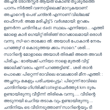
അച്ചൻ ട്രാൻസ്ഫർ ആയത് കൊണ്ട് തൃശൂർത്തെ
പഠനം നിർത്തി വഴനാട്ടിലെക്ക് മാറുകയാണ്:
അച്ചാറെന്റ പെര് ചന്ദ്രൻ എന്നാണ് വില്ലേജ്
ഓഫീസർ: അമ്മ മരിച്ചിട്ട് 5 വർശമായി: ഉറക്കം
ഉണർന്ന ചന്ദിനിചേ: dadi സ്ഥലം എന്നിയോ… എത്തി
മോളെ കാർ ഗെയിറ്റ് തിരിഞ് താറക്കാലമായി ഒരാൾ
വന്നു. സ്>റെ താക്കോ ൽ: അയാൾ പോകാൻ നേരം
പറഞ്ഞുf d കൊടുത്തയ ക്കാം സാറെ.” ശരി….
സാറിന്റെ മോളാലെ അയാൾ തിരക്കി അതെ അവൾ
പിരിച്ചം.: ഭാര്യക്ക് പനിയാ നാളെ മുതൽ വിട്ട്
ജോലിക്ക് വരാം എന്ന് പറഞ്ഞട്ടിണ്ട്… ശരി താൻ
പൊക്കെ: പിറ്റെന്ന് രാവിലെ വെലക്കാരി മീന എത്തി: :
അച്ഛനും മകളും പരിചയപ്പെട്ടം’: പിറ്റെന്ന് രാവിലെ
ചാന്ദിനിയെ ഗിഗ്രിക്ക് colleglചെർത്തു4 km ദൂരം
ഉണ്ടായിരുന്നു വീട്ടീന്ന്: തിരികെ വന്നു….. വീടിന്റെ
അടുന്നയി ചെറിയ തടാക വും ഉണ്ടായിരുന്നു….
ചന്ദിനിയം ടെ വീടിനടുത്താണ് സാറിന്റെയും ടീ