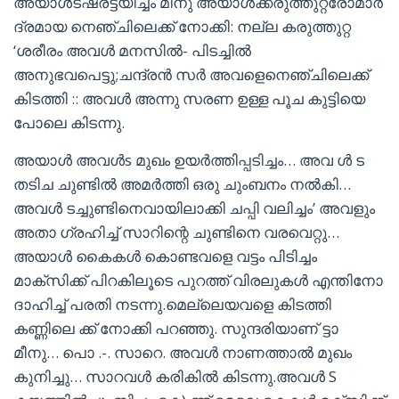
അയാൾടഷരട്ടയിച്ചം മീനു അയാൾക്കരുത്തുറ്റരോമാർ
ദ്രമായ നെഞ്ചിലെക്ക് നോക്കി: നല്ല കരുത്തുറ്റ
‘ശരീരം അവൾ മനസിൽ- പിടച്ചിൽ
അനുഭവപെട്ടു;ചന്ദ്രൻ സർ അവളെനെഞ്ചിലെക്ക്
കിടത്തി :: അവൾ അന്നു സരണ ഉള്ള പൂച കുട്ടിയെ
പോലെ കിടന്നു.
അയാൾ അവൾs മുഖം ഉയർത്തിപ്പടിച്ചം… അവ ൾ ട
തടിച ചുണ്ടിൽ അമർത്തി ഒരു ചുംബനം നൽകി…
അവൾ ടച്ചുണ്ടിനെവായിലാക്കി ചപ്പി വലിച്ചം’ അവളും
അതാ ഗ്രഹിച്ച് സാറിന്റെ ചുണ്ടിനെ വരവെറ്റു…
അയാൾ കൈകൾ കൊണ്ടവളെ വട്ടം പിടിച്ചം
മാക്സിക്ക് പിറകിലൂടെ പുറത്ത് വിരലുകൾ എന്തിനോ
ദാഹിച്ച് പരതി നടന്നു.മെല്ലെയവളെ കിടത്തി
കണ്ണിലെ ക്ക് നോക്കി പറഞ്ഞു. സുന്ദരിയാണ് ട്ടാ
മീനു… പൊ .-. സാറെ. അവൾ നാണത്താൽ മുഖം
കുനിച്ചു… സാറവൾ കരികിൽ കിടന്നു.അവൾ S