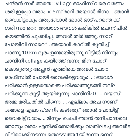
ചന്ദ്രൻ സർ അതെ :: village ഓഫീസ് വരെ വരണം
ശരി ഇപ്പോ വരാം: ic Sസ് മാറി അയാൾ മീനാ… ഞാൻ
വൈകിട്ടാകും വരുംബോൾ മോൾ ഓട് പറന്തെ ക്ക്:
ശരി സാ റെi: .അയാൾ അവൾ കരികിൽ ചെന്ന് പിൻ
കയത്തിൽ ചുംബിച്ചു.:അവൾ തിരിഞ്ഞു. സാറ്
പോയിവി സാറെ ”.. അയാൾ കാറിൽ കുതിച്ച്
പാണു.10 km ദൂരം ഉണ്ടായിരുന്നു വീട്ടിൽ നിന്നും: …
ചാന്ദിനി collage കയിഞ്ഞ് വന്നു. മിന ചോറ്
കൊടുത്തു: അച്ഛൻ എത്തിയെ അവൾ ചോ:::
ഓഫീസിൽ പോയി വൈകിട്ടെവരും: …: അവൾ
പഠിക്കാൻ ഉള്ളതൊക്കെ പഠിക്കാത്തുടങ്ങി നല്ല
പഠിക്കുന്ന കുട്ടി ആയിരുന്നു ചാന്ദിനി20.. – വയസ്::
അമ്മ മരിചതിൽ പിന്നെ …. എല്ലാം അച നാണ്”
..മൊളെ എലാ പ്രണീം കഴ)ഞു.” ഞാൻ പോയിട്ട്
വൈകിട്ട് വരാം…. മീനും- ചെചി ഞാൻ തനിചാദ്ധലെ
ഞാനും വരാം എനിക്ക് ബോഭിക്കും വാതിലടച്ച അവർട
വീട്ടിലെക്ക് നടന്നു തൊട്ടടുത്ത 1യിരുന്നു നെറ്റ്