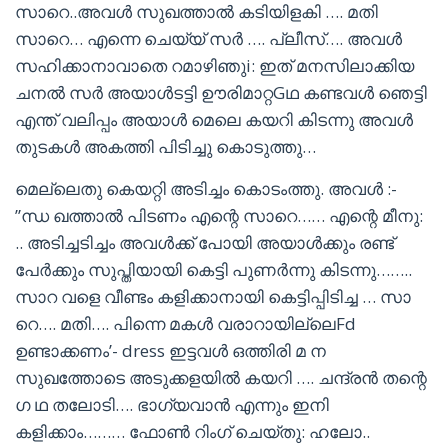
സാറെ..അവൾ സുഖത്താൽ കടിയിളകി …. മതി
സാറെ… എന്നെ ചെയ്യ് സർ …. പ്ലീസ്…. അവൾ
സഹിക്കാനാവാതെ റമാഴിഞുi: ഇത് മനസിലാക്കിയ
ചനൽ സർ അയാൾടട്ടി ഊരിമാറ്റGഥ കണ്ടവൾ ഞെട്ടി
എന്ത് വലിപ്പം അയാൾ മെലെ കയറി കിടന്നു അവൾ
തുടകൾ അകത്തി പിടിച്ചു കൊടുത്തു…
മെല്ലെതു കെയറ്റി അടിച്ചം കൊടംത്തു. അവൾ :-
”ന്ധ ഖത്താൽ പിടണം എന്റെ സാറെ…… എന്റെ മീനു:
.. അടിച്ചടിച്ചം അവൾക്ക് പോയി അയാൾക്കും രണ്ട്
പേർക്കും സുപ്തിയായി കെട്ടി പുണർന്നു കിടന്നു……..
സാറ വളെ വീണ്ടം കളിക്കാനായി കെട്ടിപ്പിടിച്ച … സാ
റെ…. മതി…. പിന്നെ മകൾ വരാറായില്ലെFd
ഉണ്ടാക്കണം’- dress ഇട്ടവൾ ഒത്തിരി മ ന
സുഖത്തോടെ അടുക്കളയിൽ കയറി …. ചന്ദ്രൻ തന്റെ
ഗ ഥ തലോടി…. ഭാഗ്യവാൻ എന്നും ഇനി
കളിക്കാം……… ഫോൺ റിംഗ് ചെയ്തു: ഹലോ..