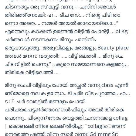
കിടന്നതും ഒരു സ് കൂട്ടി വന്നു.-.. ചന്ദിനി :അവൾ
തിരിഞ്ഞ് നോക്കി: ഹ … ടീച റോ:… നിന്റെ പിടി താ
ണൊ അതെ…. നമ്മൾ അയൽക്കാരായല്ലൊ…”
എന്തെലും കറക്ഷൻ ഉണ്ടെൽ വീട്ടിൽ പോര്ട്ടി ….ol Kട്ട
ചർഅവൾ നടന്നകന്നം മീനും ചാന്ദിനീം
ഒരുപാടടുത്തു.: അരുവികളും മരങ്ങളും Beauty place
അവൾ മനസ വരുത്തി: ….. വീട്ടിലെത്തി … മീനു ചെ
ചീട വീട്ടിൽ ചെന്നു.” .. കുറെ സമയമണ്ടനെ കളഞു….
തിരികെ വീട്ടിലെത്തി ….
മീനു ചെചി വീട്ടിലും പോയി അച്ഛൻ വന്നു.class എന്നീ
ണ്ട് മോളെ നല ക ളാ സാ.. ടി ചർs വീട പുറത്താ…ഹ…
ട ി ച ർ ടവട്ടെിൽ രണ്ടാളം പോയി
പരിചയപെട്ടംRർത്താവ് ഗൾഫിലും: അവർ തിരികെ
പൊന്നു.. പിറ്റെന്ന് നേരം വെളത്തി.:ചന്ദനവളെ collag
| കൊണ്ടക്കി office ലെക്ക് തിരിച്ചു: ” collaglെഅന്ന്
നെരത്തെ എത്തി:വിനു സാർ വന്നു: Gd mrng Sr: