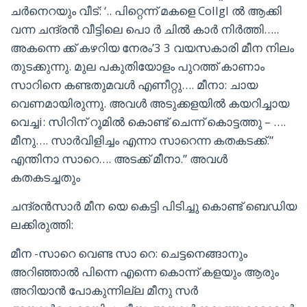
ചർനെറയും വീട്: ‘.. പിറ്റെന്ന് മകളെ Collgl ൽ ആക്കി
വന്ന ചന്ദ്രൻ വീട്ടിലെ പൊ ർ ചിൽ കാർ നിർത്തി…..
അകന്നെ ക്ക് കഴറിയ നേരം’3 3 വയസകാരി മീന നിലം
തുടക്കുന്നു. മുല പകുതിയോളം പുറത്ത് കാണാം
സാറിനെ കണ്ടതുമവൾ എണീറ്റു…. മീനാ: ചായ
വെണമായിരുന്നു. അവൾ അടുക്കളയിൽ കയറിച്ചായ
വെച്ചi: സിറിന് റൂമിൽ കൊണ്ട് ചെന്ന് കൊട്ടത്തു – ….
മീനു…. സാർവിളിച്ചം എന്നാ സാറെന്ന കതകടക്ക്.”
എന്തിനാ സാറെ…. അടക്ക് മീനാ.” അവൾ
കതകടച്ചതും
ചന്ദ്രൻസാര്‍ മീന യെ കെട്ടി പിടിച്ചു കൊണ്ട് ബെഡിയ
ലക്കിരുത്തി:
മീന -സാറെ വെണ്ട സാ റെ: ചെട്ടനെങ്ങാനും
അറിഞ്ഞാൽ പിന്നെ എന്നെ കൊന്ന് കളയും ആരും
അറിയാൻ പോകുന്നില്ല മീനു സർ