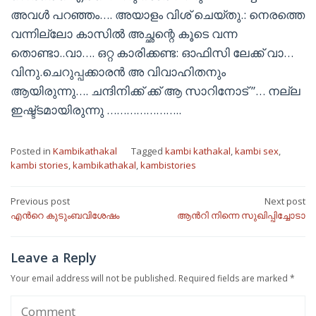
അവൾ പറഞ്ഞം…. അയാളം വിശ് ചെയ്തു.: നെരത്തെ
വന്നില്ലോ കാസിൽ അച്ഛന്റെ കൂടെ വന്ന
തൊണ്ടാ..വാ…. ഒറ്റ കാരിക്കണ്ട: ഓഫിസി ലേക്ക് വാ…
വിനു.ചെറുപ്പക്കാരൻ അ വിവാഹിതനും
ആയിരുന്നു…. ചന്ദിനിക്ക് ക്ക് ആ സാറിനോട് ”… നല്ല
ഇഷ്ട്ടമായിരുന്നു …………………..
Posted in
Kambikathakal
Tagged
kambi kathakal
,
kambi sex
,
kambi stories
,
kambikathakal
,
kambistories
Post
Previous post
Next post
എന്‍റെ കുടുംബവിശേഷം
ആന്‍റി നിന്നെ സുഖിപ്പിച്ചോടാ
navigation
Leave a Reply
Your email address will not be published.
Required fields are marked
*