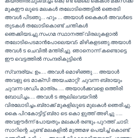
കയത്തിൽചുംബിച്ചം കെ) ണ്ട് മെലെ കെകൾ മക്സിക്ക്
മുകഈ ലൂടെ മലകൾ തലോടിത്തെട്ടിൽ ഞെരടി
അവൾ പിടഞു… ഹും … അയാൾ കൈകൾ അവൾടെ
തുടകൾ തലോടികൊണ്ട് ചന്തികൾ
ഞെക്കിയടച്ചു.സംഗമ സ്ഥാനത്ത് വിരലുകളാൽ
തലോടിപെടമാൻപോലെയവ5 മിഴികളടഞു.അയാൾ
അവൾ ട ചെവിൽ മന്ത്രിച്ചു. ഞാനൊന്ന് കണ്ടൊട്ടെ
ഈ വെട്ടത്തിൽ സംന്ദരികുട്ടിൻെ
സ്വന്ദര്യം: ഉം…. അവൾ മൊഴിഞ്ഞു … അയാൾ
അവളു ടെ മാക്സി അയചമാറ്റി’ ചുവന്ന ബ്രായും
ചുവന്ന ശഡിം മാത്രം….. അയാൾക്കവളെ ഒത്തിരി
ബോധിച്ചം…. അവൾ ട ആലിലവയറിൽ
വിരലോടിച്ചം.ബ്രാക്ക് മുകളിലൂടെ മുലകൾ ഞെരിച്ചു.
കൈ പിറകോട്ടിട്ട് ബ്രാ ടെ കൊ ളുത്ത് അഴിച്ചു …..
അവഊർന്ന് പോയതും മലകൾ രണ്ടും പുറത്ത് ചാടി:
സാറിന്റെ ചുണ്ട് മലകളിൽ മുത്തമഴ പെയിച്ച് കൊണ്ട്