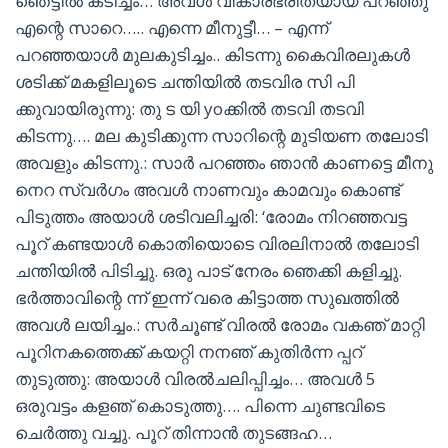
ഞെട്ടിൽ കടിച്ചം… അവൾ വികാരഭരിതയായ് പറഞ്ഞു
എന്റെ സാറെ….. എന്നെ മീനുട്ടീ… – എന്ന്
പറഞ്ഞയാൾ മുലകുടിച്ചം.. കിടന്നു കൈവിരലുകൾ
ശടിക്ക് മകളിലൂടെ ചന്തിയിൽ തടവിര സി പി
ക്കുവായിരുന്നു: തു ട യി yoക്കിൽ തടവി തടവി
കിടന്നു…. മല കുടിക്കുന്ന സാറിന്റെ മുടിയണ തലോടി
അവളും കിടന്നു.: സാർ പറഞ്ഞം ഞാൻ കാണട്ടെ മീനു
നെറ സ്വർഗം അവൾ നാണവും കാമവും കൊണ്ട്
പിടുത്തം അയാൾ ശടിവലിച്ചരി: ‘രോമം നിറഞ്ഞവട്ട
പൂറ് കണ്ടയാൾ കൊതിയൊടെ വിരലിനാൽ തലോടി
ചന്തിയിൽ പിടിച്ചു. ഒരു പാട് നേരം ഞെക്കി കളിച്ചു.
ഭർത്താവിന്റെ ന്ന് ഇന്ന് വരെ കിട്ടാത്ത സുഖത്തിൽ
അവൾ ലയിച്ചം.: സർചൂണ്ട് വിരൽ രോമം വകഞ് മാറ്റി
പൂറിനകത്തെക്ക് കയറ്റി നനഞ് കുതിർന്ന പ്പറ്
തുടുത്തു: അയാൾ വിരൽചലിപ്പിച്ചം… അവൾ 5
ഒരുവട്ടം കളഞ് കൊടുത്തു…. പിന്നെ ചുണ്ടവിടെ
ചെർത്തു വച്ചു. പൂറ് തിന്നാൻ തുടങ്ങഹ…