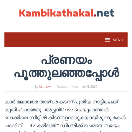
Skip
to
content
MENU
പ്രണയം
പൂത്തുലഞ്ഞപ്പോൾ
By
Mathew
Posted on
November 5, 2020
കാർ മലയോര താഴ്വര കടന്ന് പുതിയ നാട്ടിലെക്ക്
കുതിച് പാഞ്ഞു.: അച്ഛൻDrive ചെയും ബോൾ
ബാക്കിലെ സീറ്റിൽ കിടന്ന് ഉറഞുകയായിരുന്നു മകൾ
ചാന്ദിനി…. +2 കഴിഞ്ഞ് ” ഡിഗ്രിക്ക് ചെരണ്ട സമയം