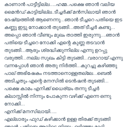
കാണാൻ പാട്ടീട്ടില്ല…..ഹമ്മ..പക്ഷെ ഞാൻ വലിയ
മൈൻഡ് കാട്ടിയില്ല..ടീച്ചർക്ക് മൻസിലായി ഞാൻ
ദേഷ്യത്തിൽ ആണെന്നു…ഞാൻ ടീച്ചറെ പതിയെ ഇട
കണ്ണു ഇട്ടു നോക്കാൻ തുടങ്ങി…അത് ടീച്ചർ കണ്ടു…
അപ്പൊ ഞാൻ വീണ്ടും മുഖം താത്തി ഇരുന്നു….ഞാൻ
പതിയെ ടീച്ചറെ നോക്കി എന്റെ കുണ്ണ തടവാൻ
തുടങ്ങി…ആരും ശ്രദ്ധിക്കുന്നില്ല എന്നു ഉറപ്പു
വരുത്തി…നല്ല സുഖം കിട്ടി തുടങ്ങി…വരാറായ്‌ എന്നു
വന്നപ്പോൾ ഞാൻ അതു നിർത്തി…കുറച്ചു കഴിഞ്ഞു
പാല് അഭിഷേകം നടത്താനൊള്ളതല്ലേ…ബെൽ
അടിച്ചതും എന്റെ മനസിൽ ടെൻഷൻ തുടങ്ങി…
പക്ഷെ കാമം എനിക്ക് ധൈര്യം തന്നു ടീച്ചർ
ക്ലാസ്സിൽ നിന്നും പോകുന്ന വഴിക്ക് എന്നെ ഒന്നു
നോക്കി…
എനിക്ക് മനസിലായി…..
എല്ലാരും ഫുഡ് കഴിക്കാൻ ഉള്ള തിരക്ക് തുടങ്ങി
ഞാൻ പതിയെ അവിടെ നിന്നും ഒഴിഞ്ഞു മാറി…