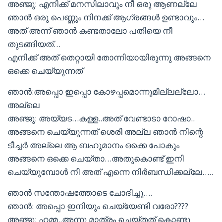
അഞ്ജു: എനിക്ക് മനസിലാവും നീ ഒരു ആണല്ലേ
ഞാൻ ഒരു പെണ്ണും നിനക്ക് ആഗ്രങ്ങൾ ഉണ്ടാവും…
അത് അന്ന് ഞാൻ കണ്ടതാലോ പതിയെ നീ
തുടങ്ങിയത്…
എനിക്ക് അത് തെറ്റായി തോന്നിയായിരുന്നു അങ്ങനെ
ഒക്കെ ചെയ്യുന്നത്
ഞാൻ:അപ്പൊ ഇപ്പൊ കോഴപ്പമൊന്നുമില്ലല്ലോ…
അല്ലെ
അഞ്ജു: അയ്യട…കള്ള..അത് വേണ്ടാടാ റോഷാ..
അങ്ങനെ ചെയ്യുന്നത് ശെരി അല്ല ഞാൻ നിന്റെ
ടീച്ചർ അല്ലെ ആ ബഹുമാനം ഒക്കെ പോകും
അങ്ങനെ ഒക്കെ ചെയ്താ…അതുകൊണ്ട് ഇനി
ചെയ്യുമ്പോൾ നീ അത് എന്നെ നിർബന്ധിക്കല്ലേ…..
ഞാൻ സന്തോഷത്തോടെ ചോദിച്ചു….
ഞാൻ: അപ്പൊ ഇനിയും ചെയ്യേണ്ടി വരോ????
അഞ്ജു: ഹമ്മ..അന്നു മാത്രം ചെയ്തത് കൊണ്ടു