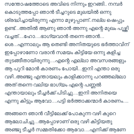
സന്തോഷത്തോടെ അവിടെ നിന്നും ഇറങ്ങി.. നമ്പർ
കൊടുത്തപ്പോ ഞാൻ ടീച്ചറുടെ മുലയിൽ ഒന്നു
ശ്രദ്ധിച്ചായിരുന്നു എന്നാ മുഴുപ്പാണ്..നല്ല ഷെപ്പും
ഉണ്ട്…അതിൽ ആണു ഞാൻ അന്നു എന്റെ മുഖം പൂഴ്ത്തി
വച്ചത്‌….ഹോ….ഭാഗ്യവാൻ തന്നെ ഞാൻ…
ശെ…എന്നാലും ആ തെണ്ടി അനിതയുടെ ഭർത്താവിന്
ഇപ്പോഴാണോ വരാൻ സമയം കിട്ടിയേ ഒന്നു കളിച്ച
തുടങ്ങീതായിരുന്നു….എന്റെ എല്ലാ അവസരങ്ങളും
ആ പൂറി മോൻ കാരണം പോയി…ഇനി എന്താ ഒരു
വഴി..അഞ്ജു എന്തായലും കാളിക്കാന്നു പറഞ്ഞല്ലോ
അത് തന്നെ വലിയ ഭാഗ്യം എന്റെ പണ്ണൽ
എന്തായാലും ടീച്ചർക്ക് പിടിച്ചു….ഇനി അനിതയെ
എന്നു കിട്ടും ആവോ….പട്ടി ഭർത്താക്കന്മാർ കാരണം….
അങ്ങനെ ഞാൻ വീട്ടിലേക്ക് പോകുന്ന വഴി കുറെ
ആലോചിച്ചു…ആപ്പോഴാണ് ഒരു വഴി കിട്ടിയതു
അഞ്ജു ടീച്ചർ സമ്മതിക്കോ ആവോ….എനിക്ക് ആണേ