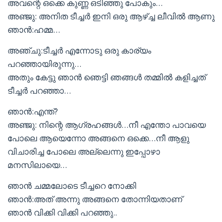
അവന്റെ ഒക്കെ കുണ്ണ ഒടിഞ്ഞു പോകും…
അഞ്ജു: അനിത ടീച്ചർ ഇനി ഒരു ആഴ്ച്ച ലീവിൽ ആണു
ഞാൻ:ഹമ്മ…
അഞ്ചു:ടീച്ചർ എന്നോടു ഒരു കാര്യം
പറഞ്ഞായിരുന്നു…
അതും കേട്ടു ഞാൻ ഞെട്ടി ഞങ്ങൾ തമ്മിൽ കളിച്ചത്
ടീച്ചർ പറഞ്ഞാ…
ഞാൻ:എന്ത്?
അഞ്ജു: നിന്റെ ആഗ്രഹങ്ങൾ…നീ എന്തോ പാവയെ
പോലെ ആയെന്നോ അങ്ങനെ ഒക്കെ…നീ ആളു
വിചാരിച്ച പോലെ അല്ലെന്നു ഇപ്പോഴാ
മനസിലായെ…
ഞാൻ ചമ്മലോടെ ടീച്ചറെ നോക്കി
ഞാൻ:അത് അന്നു അങ്ങനെ തോന്നിയതാണ്‌
ഞാൻ വിക്കി വിക്കി പറഞ്ഞു..