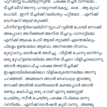
പൂറ് മിസ്സ് ചെയ്യുന്നുണ്ട്…പക്ഷെ ടീച്ചർ വന്നില്ല…
ടീച്ചർ ലീവ് അന്നു പറയുന്നത് കേട്ടു…ശെ….ആ മൂഡ്
പോയി…ഇനി ടീച്ചർക്ക് വല്ലതും പറ്റിയോ …എനിക്ക്
ടെന്ഷന് ആയ് തുടങ്ങി..
പിന്നീട് ഇന്റർവെല്ലിന് സ്റ്റാഫ് റൂമിൽ പോയി നോക്കി
അപ്പോഴാ അറിഞ്ഞത് അനിത ടീച്ചറും വന്നാട്ടില്ല
എനിക്ക് ആകെ പേടി ആയി തുടങ്ങി എന്തെങ്കിലും
പ്രശ്നം ഉണ്ടായോ ആവോ..അന്നത്തെ ദിവസം
മുഴുവനും ടെൻഷൻ അടിച്ചു…വീട്ടിൽ ചെന്നു ഒന്നിനും
ഒരു മൂഡ് ഉണ്ടായില്ല അനിത ടീച്ചറെ വിളിച്ചാലൊന്നു
ഞാൻ ആലോചിച്ച പക്ഷെ അത് ടീച്ചർക്ക്
ഇഷ്ടമായില്ലെങ്കിലോ വിളികരുതെന്നല്ലേ അന്നു
പറഞ്ഞത്…അങ്ങനെ ഞാൻ whatsapp ഇടത്തു
നോക്കി അതിൽ ഓൺലൈൻ കണ്ടപ്പോൾ ഞാൻ
രണ്ടും കല്പിച്ചു ഒരു ഹായ് എന്നു മെസ്സേജ്
ചെയ്തു..സീൻ ചെയ്തു പക്ഷെ റിപ്ലൈ ഒന്നു
വന്നില്ല…എനിക്ക് ടെൻഷൻ കൂടി വന്നു…അഞ്ജു