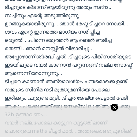
ടീച്ചറുടെ ക്ലാസ് ആയിരുന്നു അതും maths..
സച്ചിനും എന്റെ അടുത്തിരുന്നു
ഉറങ്ങുകയായിരുന്നു….ഞാൻ രേഷ്മ ടീച്ചറെ നോക്കി…
ശവം എന്റെ ഇന്നത്തെ ഭാഗ്യം നശിപ്പിച്ച
ഒരുത്തി….പിന്നെ ഒരുത്തൻ ആ ബെൽ അടിച്ച
തെണ്ടി…ഞാൻ മനസ്സിൽ വിജാരിച്ചു…
അപ്പോഴാണ് ശ്രേദ്ധിച്ചത്…ടീച്ചറുടെ പിങ്ക് സാരിയുടെ
ഇടയിലൂടെ വയർ കാണാൻ പറ്റുന്നുണ്ട് നല്ല സോഫ്ട്
ആണെന്ന് തോന്നുന്നു…
ടീച്ചറെ കാണാൻ അത്യാവശ്യം ചന്തമൊക്കെ ഉണ്ട്
നമ്മുടെ സിനിമ നടി മുത്തുമണിയെ പോലെ
ഇരിക്കും…ചുരുണ്ട മുടി…ടീച്ചർ ദേഷ്യ പെട്ടാൽ പേടി
ആകും പക്ഷെ അത് ഒരു സെക്സി ലുക്ക് ആണ്…ഒരു
32b ഉണ്ടാവണം…
വയർ നല്ലപോലെ കാട്ടുന്ന കൂട്ടത്തിലാണ്
പൊതുവെ maths ടീച്ചർ മാർ….അതുകൊണ്ടു എനിക്ക്