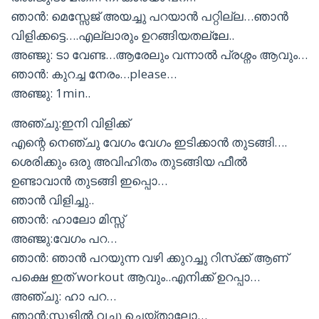
ഞാൻ: മെസ്സേജ് അയച്ചു പറയാൻ പറ്റില്ല…ഞാൻ
വിളിക്കട്ടെ….എല്ലാരും ഉറങ്ങിയതല്ലേ..
അഞ്ജു: ടാ വേണ്ട…ആരേലും വന്നാൽ പ്രശ്നം ആവും…
ഞാൻ: കുറച്ച നേരം…please…
അഞ്ജു: 1min..
അഞ്ചു:ഇനി വിളിക്ക്
എന്റെ നെഞ്ചു വേഗം വേഗം ഇടിക്കാൻ തുടങ്ങി….
ശെരിക്കും ഒരു അവിഹിതം തുടങ്ങിയ ഫീൽ
ഉണ്ടാവാൻ തുടങ്ങി ഇപ്പൊ…
ഞാൻ വിളിച്ചു..
ഞാൻ: ഹാലോ മിസ്സ്
അഞ്ജു:വേഗം പറ…
ഞാൻ: ഞാൻ പറയുന്ന വഴി ക്കുറച്ചു റിസ്‌ക്ക് ആണ്
പക്ഷെ ഇത് workout ആവും..എനിക്ക് ഉറപ്പാ…
അഞ്ചു: ഹാ പറ…
ഞാൻ:സ്കൂളിൽ വച്ചു ചെയ്താലോ…