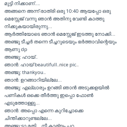
മുട്ടി നിക്കാണ്….
അങ്ങനെ അന്ന് രാത്രി ഒരു 10:40 ആയപ്പോ ഒരു
മെസ്സേജ് വന്നു ഞാൻ അതിനു വേണ്ടി കാത്തു
നിക്കുകയായിരുന്നു…
ആർത്തിയോടെ ഞാൻ മെസ്സേജ് ഇടത്തു നോക്കി…
അഞ്ജു ടീച്ചർ തന്നെ ടീച്ചറുടെയും ഭർത്താവിന്റെയും
ആണു dp
അഞ്ജു: ഹായ്..
ഞാൻ: ഹായ് beautifull..nice pic..
അഞ്ജു: thankyou..
ഞാൻ: ഉറങ്ങാറിയില്ലേ…
അഞ്ജു: എല്ലാരും ഉറങ്ങി ഞാൻ അടുക്കളയിൽ
പണികൾ ഒക്കെ തീർത്തു ഇപ്പൊ ഫോൺ
എടുത്തോള്ളു…
ഞാൻ: അപ്പൊ എന്നെ കുറിച്ചോക്കെ
ചിന്തിക്കാറുണ്ടല്ലേ…
അഞ്ജു:ടാ മതി… നീ കാര്യം പറ…