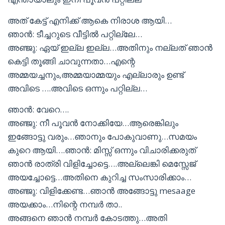
അത് കേട്ട് എനിക്ക് ആകെ നിരാശ ആയി…
ഞാൻ: ടീച്ചറുടെ വീട്ടിൽ പറ്റില്ലേ…
അഞ്ജു: ഏയ് ഇല്ല ഇല്ല…അതിനും നല്ലത് ഞാൻ
കെട്ടി തൂങ്ങി ചാവുന്നതാ…എന്റെ
അമ്മയച്ചനും,അമ്മയാമ്മയും എല്ലാരും ഉണ്ട്
അവിടെ ….അവിടെ ഒന്നും പറ്റില്ല…
ഞാൻ: വേറെ….
അഞ്ജു: നീ പൂവൻ നോക്കിയേ…ആരെങ്കിലും
ഇങ്ങോട്ടു വരും…ഞാനും പോകുവാണു…സമയം
കുറെ ആയി….ഞാൻ: മിസ്സ് ഒന്നും വിചാരിക്കരുത്
ഞാൻ രാത്രി വിളിച്ചോട്ടെ….അല്ലെങ്കി മെസ്സേജ്
അയച്ചോട്ടെ…അതിനെ കുറിച്ച സംസാരിക്കാം…
അഞ്ജു: വിളിക്കേണ്ട…ഞാൻ അങ്ങോട്ടു mesaage
അയക്കാം…നിന്റെ നമ്പർ താ..
അങ്ങനെ ഞാൻ നമ്പർ കോടത്തു…അതി