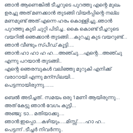
ഞാൻ ആണെങ്കിൽ ടീച്ചറുടെ പുറത്തു എന്റെ മുഖം
ഉരച്ചു അത് മണക്കാൻ തുടങ്ങി വിയർപ്പിന്റെ നല്ല
മണമുണ്ട് അത് എന്നെ ഹരം കൊള്ളിച്ചു..ഞാൻ
പുറത്തു കൂടി ചുറ്റി പിടിച്ച.. കൈ കൊണ്ട് ടീച്ചറുടെ
വയറിൽ ഞെക്കാൻ തുടങ്ങി….കുറച്ചു കുട വയറുണ്ട്…
ഞാൻ വീണ്ടും സ്പീഡ് കൂട്ടി….
ഞാൻ:ഹാ ഹാ ഹ ഹ….അഞ്ചു….എന്റെ…അഞ്ചു
എന്നു പറയാൻ തുടങ്ങി..
എന്റെ ഞെരമ്പുകൾ വലിഞ്ഞു മുറുകി എനിക്ക്
വരാറായി എന്നു മന്സിലയി…
പെട്ടന്നായിരുന്നു…….
ബെൽ അടിച്ചത്.. സമയം ഒരു 1മണി ആയിരുന്നു…
അത് കേട്ടു ഞാൻ വേഗം കൂട്ടി…
അഞ്ജു: ടാ… മതിയാക്കു….
ഞാൻ:ഇപ്പൊ….കഴിയും…..മിസ്സ്‌……ഹാ ഹ…
പെട്ടന്ന് ..ടീച്ചർ നിവർന്നു..