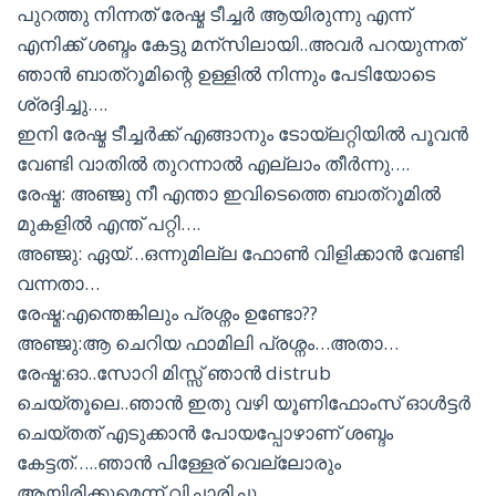
പുറത്തു നിന്നത് രേഷ്മ ടീച്ചർ ആയിരുന്നു എന്ന്
എനിക്ക് ശബ്ദം കേട്ടു മന്സിലായി..അവർ പറയുന്നത്
ഞാൻ ബാത്റൂമിന്റെ ഉള്ളിൽ നിന്നും പേടിയോടെ
ശ്രദ്ദിച്ചു….
ഇനി രേഷ്മ ടീച്ചർക്ക് എങ്ങാനും ടോയ്ലറ്റിയിൽ പൂവൻ
വേണ്ടി വാതിൽ തുറന്നാൽ എല്ലാം തീർന്നു….
രേഷ്മ: അഞ്ജു നീ എന്താ ഇവിടെത്തെ ബാത്‌റൂമിൽ
മുകളിൽ എന്ത് പറ്റി….
അഞ്ജു: ഏയ്…ഒന്നുമില്ല ഫോൺ വിളിക്കാൻ വേണ്ടി
വന്നതാ…
രേഷ്മ:എന്തെങ്കിലും പ്രശ്നം ഉണ്ടോ??
അഞ്ജു:ആ ചെറിയ ഫാമിലി പ്രശ്നം…അതാ…
രേഷ്മ:ഓ..സോറി മിസ്സ്‌ ഞാൻ distrub
ചെയ്തൂലെ..ഞാൻ ഇതു വഴി യൂണിഫോംസ് ഓൾട്ടർ
ചെയ്തത് എടുക്കാൻ പോയപ്പോഴാണ് ശബ്ദം
കേട്ടത്…..ഞാൻ പിള്ളേര് വെല്ലോരും
ആയിരിക്കുമെന്ന് വിചാരിച്ചു