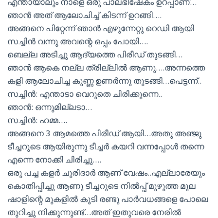
എന്തായാലും നാളെ ഒരു പാലഭിഷേകം ഉറപ്പാണ്…
ഞാൻ അത് ആലോചിച്ച് കിടന്ന് ഉറങ്ങി….
അങ്ങനെ പിറ്റേന്ന് ഞാൻ എഴുന്നേറ്റു റെഡി ആയി
സച്ചിൻ വന്നു അവന്റെ ഒപ്പം പോയി….
ബെല്ല അടിച്ചു ആദ്യത്തെ പിരീഡ് തുടങ്ങി…
ഞാൻ ആകെ നല്ല ത്രില്ലിൽ ആണു….അന്നത്തെ
കളി ആലോചിച്ച കുണ്ണ ഉണർന്നു തുടങ്ങി…പെട്ടന്ന്..
സച്ചിൻ: എന്താടാ വെറുതെ ചിരിക്കുന്നെ..
ഞാൻ: ഒന്നുമില്ലടാ…
സച്ചിൻ: ഹമ്മ….
അങ്ങനെ 3 ആമത്തെ പിരീഡ് ആയി…അതു അഞ്ജു
ടീച്ചറുടെ ആയിരുന്നു ടീച്ചർ കയറി വന്നപ്പോൾ തന്നെ
എന്നെ നോക്കി ചിരിച്ചു….
ഒരു പച്ച കളർ ചുരിദാർ ആണ് വേഷം..എല്ലാരേയും
കൊതിപ്പിച്ചു ആണു ടീച്ചറുടെ നിൽപ്പ് മുഴുത്ത മുല
ഷാളിന്റെ മുകളിൽ കൂടി രണ്ടു പാർവധങ്ങളെ പോലെ
തുറിച്ചു നിക്കുന്നുണ്ട്…അത് ഇതുവരെ നേരിൽ