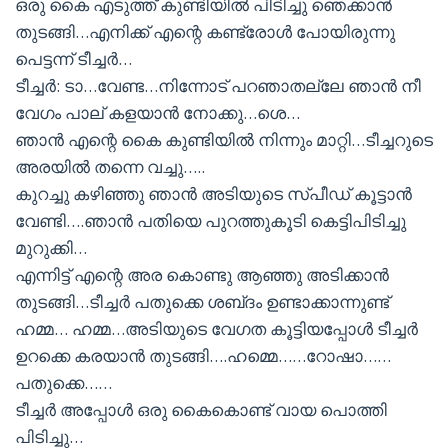
ഒരു കൈ എടുത്ത് കുണ്ടിയിൽ പിടിച്ചു ഞെക്കാൻ
തുടങ്ങി…എനിക്ക് എന്റെ കണ്ട്രോൾ പോയിരുന്നു
പെട്ടന്ന് ടീച്ചർ…
ടീച്ചർ: ടാ…വേണ്ട…നിന്നോട് പറഞാതല്ലേ ഞാൻ നീ
വേഗം പാല് കളയാൻ നോക്കു…ശെ…
ഞാൻ എന്റെ കൈ കുണ്ടിയിൽ നിന്നും മാറ്റി…ടീച്ചറുടെ
അരയിൽ തന്നെ വച്ചു…..
കുറച്ചു കഴിഞ്ഞു ഞാൻ അടിയുടെ സ്പീഡ് കൂട്ടാൻ
വേണ്ടി….ഞാൻ പതിയെ പുറത്തുകൂടി കെട്ടിപിടിച്ചു
മുറുക്കി…
എന്നിട്ട് എന്റെ അര കൊണ്ടു ആഞ്ഞു അടിക്കാൻ
തുടങ്ങി…ടീച്ചർ പതുക്കെ ശബ്‌ദം ഉണ്ടാക്കാന്നുണ്ട്
ഹമ്മ… ഹമ്മ…അടിയുടെ വേഗത കൂട്ടിയപ്പോൾ ടീച്ചർ
ഉറക്കെ കരയാൻ തുടങ്ങി….ഹമ്മെ……റോഷാ……
പതുക്കെ……
ടീച്ചർ അപ്പോൾ ഒരു കൈകൊണ്ട് വായ പൊത്തി
പിടിച്ചു…