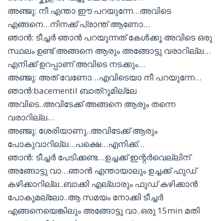
അഞ്ജു: നീ എന്താ ഈ പറയുന്നേ…അവിടെ
എങ്ങനെ…നിനക്ക് പ്രാന്ത് ആണോ…
ഞാൻ: ടീച്ചർ ഞാൻ പറയുന്നത് കേൾക്കൂ അവിടെ ഒരു
സ്ഥലം ഉണ്ട് അങ്ങനെ ആരും അങ്ങോട്ടു വരാറില്ല…
എനിക്ക് ഉറപ്പാണ് അവിടെ നടക്കും…
അഞ്ജു: അത് വേണോ…എവിടെയാ നീ പറയുന്നേ…
ഞാൻ:bacementil ബാത്റൂമില്ലേ
അവിടെ..അവിടേക്ക് അങ്ങനെ ആരും തന്നെ
വരാറില്ല…
അഞ്ജു: ശേരിയാണു..അവിടേക്ക് ആരും
പോകുവാറില്ല…പക്ഷെ…എനിക്ക്…
ഞാൻ: ടീച്ചർ പേടിക്കണ്ട…ഉച്ചക്ക് ഇന്റർവെല്ലിന്
അങ്ങോട്ടു വാ…ഞാൻ എന്തായാലും ഉച്ചക്ക് ഫുഡ്
കഴിക്കാറില്ല..ബാക്കി എല്ലാരും ഫുഡ് കഴിക്കാൻ
പോകുമല്ലോ..ആ സമയം നോക്കി ടീച്ചർ
എങ്ങനെയെങ്കിലും അങ്ങോട്ടു വാ..ഒരു 15min മതി