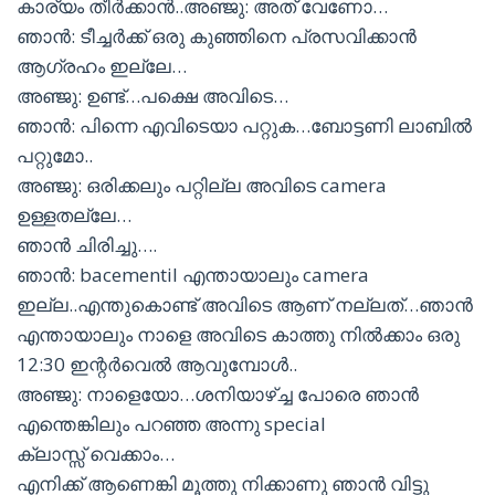
കാര്യം തീർക്കാൻ..അഞ്ജു: അത് വേണോ…
ഞാൻ: ടീച്ചർക്ക് ഒരു കുഞ്ഞിനെ പ്രസവിക്കാൻ
ആഗ്രഹം ഇല്ലേ…
അഞ്ജു: ഉണ്ട്…പക്ഷെ അവിടെ…
ഞാൻ: പിന്നെ എവിടെയാ പറ്റുക…ബോട്ടണി ലാബിൽ
പറ്റുമോ..
അഞ്ജു: ഒരിക്കലും പറ്റില്ല അവിടെ camera
ഉള്ളതല്ലേ…
ഞാൻ ചിരിച്ചു….
ഞാൻ: bacementil എന്തായാലും camera
ഇല്ല..എന്തുകൊണ്ട് അവിടെ ആണ് നല്ലത്…ഞാൻ
എന്തായാലും നാളെ അവിടെ കാത്തു നിൽക്കാം ഒരു
12:30 ഇന്റർവെൽ ആവുമ്പോൾ..
അഞ്ജു: നാളെയോ…ശനിയാഴ്ച്ച പോരെ ഞാൻ
എന്തെങ്കിലും പറഞ്ഞ അന്നു special
ക്ലാസ്സ് വെക്കാം…
എനിക്ക് ആണെങ്കി മൂത്തു നിക്കാണു ഞാൻ വിട്ടു