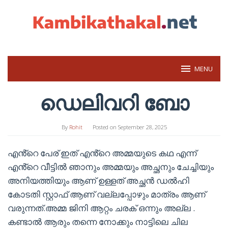
Skip
to
content
MENU
ഡെലിവറി ബോ
By
Rohit
Posted on
September 28, 2025
എൻ്റെ പേര് ഇത് എൻ്റെ അമ്മയുടെ കഥ എന്ന്
എൻ്റെ വീട്ടിൽ ഞാനും അമ്മയും അച്ഛനും ചേച്ചിയും
അനിയത്തിയും ആണ് ഉള്ളത് അച്ഛൻ ഡൽഹി
കോടതി സ്റ്റാഫ് ആണ് വല്ലപ്പോഴും മാത്രം ആണ്
വരുന്നത്.അമ്മ ജിനി ആറ്റം ചരക് ഒന്നും അല്ല .
കണ്ടാൽ ആരും തന്നെ നോക്കും നാട്ടിലെ ചില