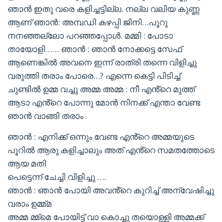
ഞാൻ ഇതു വരെ കളിച്ചട്ടില്ല. നല്ല വലിയ കുണ്ണ
ആണ് ഞാൻ: അമ്പഡി കഴപ്പി ജിനി…പൂറു
നനഞ്ഞല്ലോ പറഞ്ഞപ്പോൾ. മമ്മി : പോടാ
തായോളി…… ഞാൻ : ഞാൻ നോക്കട്ടെ സേഫ്
ആണെങ്കിൽ അവനെ ഇന്ന് രാത്രി തന്നെ വിളിച്ചു
വരുത്തി തരാം പോരെ…? എന്നെ കെട്ടി പിടിച്ച്
ചുണ്ടിൽ ഉമ്മ വച്ചു അമ്മ അമ്മ : നീ എൻ്റെ മുത്ത്
ആടാ എൻ്റെ പോന്നു മോൻ നിനക്ക് എന്താ വേണ്ട
ഞാൻ വാങ്ങി തരാം
ഞാൻ : എനിക്ക് ഒന്നും വേണ്ട എൻ്റെ അമ്മയുടെ
പൂറിൽ ആരു കളിച്ചാലും അത് എൻ്റെ സമതത്തോടെ
ആയ മതി
പെട്ടെന്ന് ചേച്ചി വിളിച്ചു ….
ഞാൻ : ഞാൻ പോയി അവൻ്റെ കുറിച്ച് അന്വേഷിച്ചു
വരാം ഉമ്മ്മ
അമ്മ മ്മ്മെ പോയിട്ട് വാ കൊച്ചു തയൊള്ളി അമ്മക്ക്