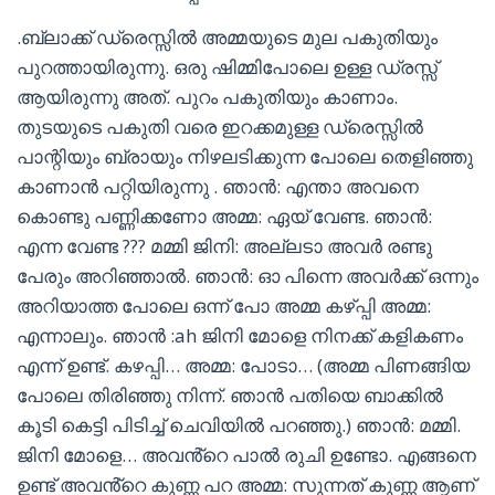
.ബ്ലാക്ക് ഡ്രെസ്സിൽ അമ്മയുടെ മുല പകുതിയും
പുറത്തായിരുന്നു. ഒരു ഷിമ്മിപോലെ ഉള്ള ഡ്രസ്സ്‌
ആയിരുന്നു അത്. പുറം പകുതിയും കാണാം.
തുടയുടെ പകുതി വരെ ഇറക്കമുള്ള ഡ്രെസ്സിൽ
പാന്റിയും ബ്രായും നിഴലടിക്കുന്ന പോലെ തെളിഞ്ഞു
കാണാൻ പറ്റിയിരുന്നു . ഞാൻ: എന്താ അവനെ
കൊണ്ടു പണ്ണിക്കണോ അമ്മ: ഏയ് വേണ്ട. ഞാൻ:
എന്ന വേണ്ട ??? മമ്മി ജിനി: അല്ലടാ അവർ രണ്ടു
പേരും അറിഞ്ഞാൽ. ഞാൻ: ഓ പിന്നെ അവർക്ക് ഒന്നും
അറിയാത്ത പോലെ ഒന്ന് പോ അമ്മ കഴ്‌പ്പി അമ്മ:
എന്നാലും. ഞാൻ :ah ജിനി മോളെ നിനക്ക് കളികണം
എന്ന് ഉണ്ട്. കഴപ്പി… അമ്മ: പോടാ… (അമ്മ പിണങ്ങിയ
പോലെ തിരിഞ്ഞു നിന്ന്. ഞാൻ പതിയെ ബാക്കിൽ
കൂടി കെട്ടി പിടിച്ച് ചെവിയിൽ പറഞ്ഞു.) ഞാൻ: മമ്മി.
ജിനി മോളെ… അവൻ്റെ പാൽ രുചി ഉണ്ടോ. എങ്ങനെ
ഉണ്ട് അവൻ്റെ കുണ്ണ പറ അമ്മ: സുന്നത് കുണ്ണ ആണ്