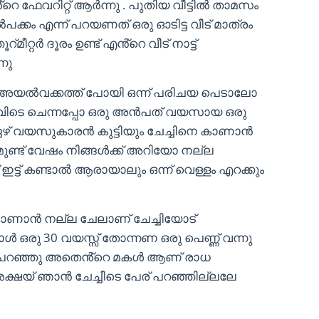
ൻ്റെ ഫേവറിറ്റ് ആർന്നു . പുതിയ വീട്ടിൽ താമസം
്കം എന്ന് പറയണത് ഒരു ഓടിട്ട വീട് മാത്രം
മീറ്റർ ദൂരം ഉണ്ട് എൻ്റെ വീട് നാട്ട്
നു
ി അയൽവക്കത്ത് പോയി ഒന്ന് പരിചയ പെടാലോ
 അവിടെ ചെന്നപ്പോ ഒരു അൻപത് വയസായ ഒരു
ു ഏഴ് വയസുകാരൻ കുട്ടിയും ചേച്ചിനെ കാണാൻ
ണ്ട് വേഷം നിങ്ങൾക്ക് അറിയോ നല്ല
ട്ട് കണ്ടാൽ ആരായാലും ഒന്ന് വെള്ളം എറക്കും
ാണാൻ നല്ല ചേലാണ് ചേച്ചിയോട്
ൾ ഒരു 30 വയസ്സ് തോന്നണ ഒരു പെണ്ണ് വന്നു
േച്ചി പറഞ്ഞു അതെൻ്റെ മകൾ ആണ് രാധ
ഷയ് ഞാൻ ചേച്ചീടെ പേര് പറഞ്ഞില്ലലേ