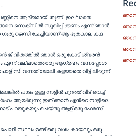
Re
..
ഞാനു
പെണ്ണിനെ ആദ്യമായി തുണി ഇല്ലാതെ
ങ്ങനെ സെക്സിൽ സുഖിപ്പിക്കണം എന്ന് ഞാൻ
ഞാനു
െ ഗുരു ജെസി ചേച്ചിയാണ് ആ ഭൂതകാല കഥ
ഞാനു
ഞാനു
്കൻ ജീവിതത്തിൽ ഞാൻ ഒരു കോടീശ്വരൻ
ഞാനു
കണം എന്ന് വല്ലാത്തൊരു ആഗ്രഹം വന്നപ്പോൾ
പോളിസി വന്നത് ജോലി കളയാതെ വീട്ടിലിരുന്ന്
്കിൽ പാടം ഉള്ള നാട്ടിൻപുറത്ത് വീട് വെച്ച്
രഹം ആയിരുന്നു ഇത് ഞാൻ എൻ്റെ നാട്ടിലെ
ിനോട് പറയുകയും ചെയ്തു ആള് ഒരു ഫേമസ്
ൊളി സ്ഥലം ഉണ്ട് ഒരു വശം കായലും ഒരു