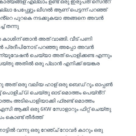
 കാര്യങ്ങള് എല്ലാം ഉണ്ട് ഒരു ഇരുപത് സെൻ്റ്
ല്ലാ പേപ്പേഴ്സും ലീഗൽ ആണ് പെട്ടന്ന് പറഞ്ഞ്
ഥൻ്റെ പുറകെ നടക്കുകയാ അങ്ങനെ അവൻ
് തന്നു
ഞ കാശിന് ഞാൻ അത് വാങ്ങി. വീട് പണി
ൻ പ്രദീപിനോട് പറഞ്ഞു അപ്പോ അവൻ
റിന്യൂവേഷൻ ചെയ്യാ അത് പൊളിക്കണ്ട എന്നും
െയ്തു അതിൽ ഒരു പ്ലാൻ എനിക്ക് ഭയങ്കര
്നു അത് ഒരു വലിയ ഹാള് ഒരു ബെഡ് റൂം ഓപ്പൺ
് പൊളിച് Gl ചെയ്തു ഓട് മൊത്തം പെയ്ൻ്റ്
ത്തം അടിപൊളിയാക്കി ഫ്രണ്ട് മൊത്തം
 ഏസി ആക്കി ഒരു 6KW സോളാറും ഫിറ്റ് ചെയ്തു
 കൊണ്ട് തീർത്ത്
ാട്ടിൽ വന്നു ഒരു റേഞ്ച് റോവർ കാറും ഒരു