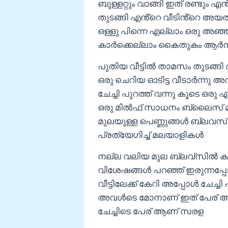
ബുള്ളറ്റും വാങ്ങി ഇത് രണ്ടും എ
തുടങ്ങി എൻ്റെ വീടിൻ്റെ അയൽപക
ഒള്ളു പിന്നെ എല്ലാം ഒരു അഞ്ഞൂറ്
കാർക്കെല്ലാം കൈതുകം ആർന്
പുതിയ വീട്ടിൽ താമസം തുടങ്ങ
ഒരു ചെറിയ ഓടിട്ട വീടാർന്നു
ചേച്ചി പുറത്ത് വന്നു കൂടെ ഒര
ഒരു മിൽഫ് സാധനം ബ്ലൈസ് മു
മുലയുള്ള പെണ്ണുങ്ങൾ ബ്ലവസ് ഇ
പ്രത്യേഗിച്ച് മലയാളികൾ
നല്ല വലിയ മുല ബ്ലവ്സിൽ ക
വിശേഷങ്ങൾ പറഞ്ഞ് ഇരുന്നപ്പോ
വീട്ടിലേക്ക് കേറി അപ്പോൾ ച
അവൾടെ മോനാണ് ഇത് പേര് അക്
ചേച്ചിടെ പേര് ആണ് സരള