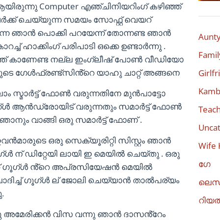
യിരുന്നു Computer എഞ്ചിനിയറിംഗ് കഴിഞ്ഞ്
്ക് ചെയ്യുന്ന സമയം സോഫ്റ്റ് വെയറ്
്നെ ഞാൻ പൊക്കി പറയേന്ന് തോന്നണ്ട ഞാൻ
Aunty
ച്ച് ഹാക്കിംഗ് പരിപാടി ഒക്കെ ഉണ്ടാർന്നു .
Famil
ത്ത് കാണേണ്ട നല്ല ഇംഗ്ലീഷ് പോൺ വീഡിയോ
ാരുടെ ഗേൾഫ്രണ്ട്സിൻ്റെ യാഹു ചാറ്റ് അങ്ങനെ
Girlf
Kambi
ം സ്മാർട്ട് ഫോൺ വരുന്നതിനേ മുൻപാട്ടോ
ഗ്ൾ ആൻഡ്രോയിട് വരുന്നതും സമാർട്ട് ഫോൺ
Teach
ാനും വാങ്ങി ഒരു സമാർട്ട് ഫോണ് .
Uncat
ഇവൻമാരുടെ ഒരു സെക്യൂരിറ്റി സിസ്റ്റം ഞാൻ
Wife 
ൂഗ്ൾ ന് ഡിറ്റേയി ലായി ഇ മെയിൽ ചെയ്തു . ഒരു
ഗേ
്ക് ഗൂഗ്ൾ ൻ്റെ അപ്രസിയേഷൻ മെയിൽ
ോദിച്ച് ഗൂഗ്ൾ ല് ജോലി ചെയ്യാൻ താൽപര്യം
ലെസ
.
റിയ
ന്നു അമേരിക്കൻ വിസ വന്നു ഞാൻ ദാസൻ്റേം