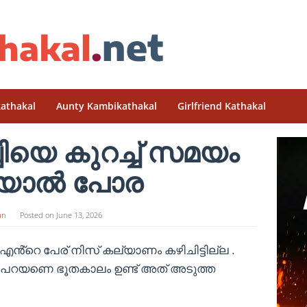
athakal
Aunty Kambikathakal
Girlfriend Kathakal
്ചിയെ കുറച്ച് സമയം
്ടിയാൽ പോര
an
Posted on
June 13, 2026
എൻ്റെ പേര് നിസ് കല്യാണം കഴിചിട്ടില്ല .
പറയണെ ഭൂതകാലം ഉണ്ട് അത് അടുത്ത