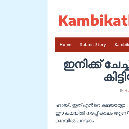
Skip
to
content
Home
Submit Story
Kambik
ഇനിക്ക് ചേച
കിട
By
Kir
ഹായ്.. ഇത് എൻ്റെ കഥയാട്ടോ . 
ഈ കഥയിൽ നടപ്പ് കാലം ആണ് 
കഥയിൽ പറയാം