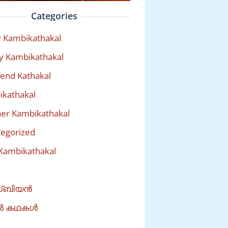
Categories
 Kambikathakal
y Kambikathakal
riend Kathakal
kathakal
er Kambikathakal
egorized
Kambikathakal
്ബിയൻ
ൽ കഥകൾ