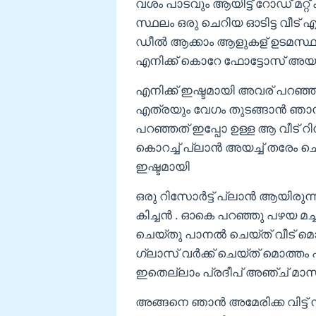
വശം പാടവും ആയിട്ട് റോഡ് മറ്റ്
സ്ഥലം ഒരു ചെറിയ ഓടിട്ട വീട് എ
ഡീൽ ആക്കാം ആളുകള് ഉടമസ്
എനിക്ക് കൊറേ ഫോട്ടോസ് അയച്ച
എനിക്ക് ഇഷ്ടമായി അവര് പറഞ്
എത്രയും വേഗം തുടങ്ങാൻ ഞാ
പറഞ്ഞത് ഇപ്പോ ഉള്ള ആ വീട് 
കൊറച്ച് പ്ലാൻ അയച്ച് തരേം ച
ഇഷ്ടമായി
ഒരു റിസോർട്ട് പ്ലാൻ ആയിരുന
കിച്ചൻ . ഓകെ പറഞ്ഞു പഴയ മച്ച
ചെയ്തു പാനൽ ചെയ്ത് വീട് മൊ
ഗ്ലാസ് വർക്ക് ചെയ്ത് മൊത്തം
ഇതെല്ലാം പ്രദീപ് അഞ്ച് മാസം
അങ്ങനെ ഞാൻ അമേരിക്ക വിട്ട് ന