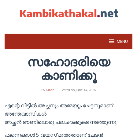
Skip
to
content
MENU
സഹോദരിയെ
കാണിക്കൂ
By
Kiran
Posted on
June 14, 2026
എന്റെ വീട്ടിൽ അച്ഛനും അമ്മയും ചേട്ടനുമാണ്
അന്തേവാസികള്‍
അച്ഛൻ ടൗണിലൊരു പലചരക്കുകട നടത്തുന്നു
എന്നെക്കാൾ 5 വയസ് മൂത്തതാണ് ചേട്ടൻ