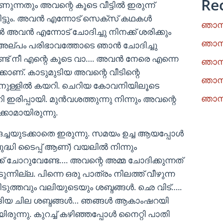
Re
നതും അവന്റെ കൂടെ വീട്ടിൽ ഇരുന്ന്
്ടും. അവൻ എന്നോട് സെക്സ് കഥകൾ
ഞാനു
ൽ അവൻ എന്നോട് ചോദിച്ചു നിനക്ക് ശരിക്കും
ഞാനു
അല്പം പരിഭാവത്തോടെ ഞാൻ ചോദിച്ചു
ട് നീ എന്റെ കൂടെ വാ…. അവൻ നേരെ എന്നെ
ഞാനു
കാണ്. കാടുമുടിയ അവന്റെ വീടിന്റെ
ഞാനു
ിനുള്ളിൽ കയറി. ചെറിയ കോവനിയിലൂടെ
ഞാനു
ഇരിപ്പായി. മുൻവശത്തുന്നു നിന്നും അവന്റെ
്കാമായിരുന്നു.
ച്ചയുടക്കാതെ ഇരുന്നു. സമയം ഉച്ച ആയപ്പോൾ
ദ്ധി ടൈപ്പ് ആണ്) വയലിൽ നിന്നും
് ചോറുവേണ്ടേ…. അവന്റെ അമ്മ ചോദിക്കുന്നത്
ന്നില്ല. പിന്നെ ഒരു പാത്രം നിലത്ത് വീഴുന്ന
ിടുത്തവും വലിയുടെയും ശബ്ദങ്ങൾ. ഛെ വിട്…..
ങ്ങിയ ചില ശബ്ദങ്ങൾ… ഞങ്ങൾ ആകാംഷറയി
രുന്നു. കുറച്ച് കഴിഞ്ഞപ്പോൾ നൈറ്റി പാതി