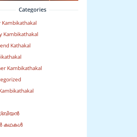
Categories
 Kambikathakal
y Kambikathakal
riend Kathakal
kathakal
er Kambikathakal
egorized
Kambikathakal
്ബിയൻ
ൽ കഥകൾ