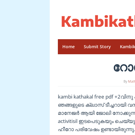
Skip
to
content
Home
Submit Story
Kambik
റോസ
By
Mat
kambi kathakal free pdf +2വ
ഞങ്ങളുടെ ക്ലാസ് ടീച്ചറായി വ
മാനേജർ ആയി ജോലി നോക്കുന്നു.
activitisil ഇടപെടുകയും ചെയ്യു
ഹീറോ പരിവേഷം ഉണ്ടായിരുന്നു. മറ