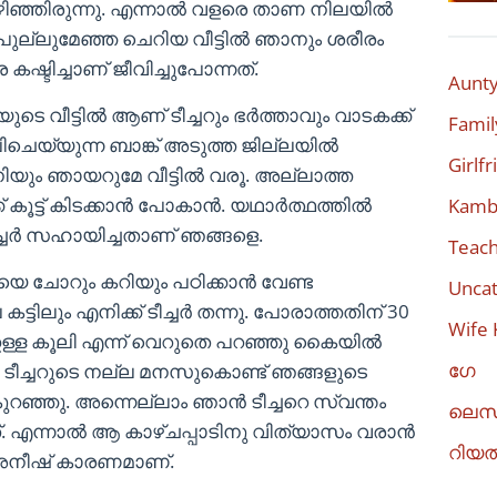
ഴിഞ്ഞിരുന്നു. എന്നാൽ വളരെ താണ നിലയിൽ
പുല്ലുമേഞ്ഞ ചെറിയ വീട്ടിൽ ഞാനും ശരീരം
ഷ്ടിച്ചാണ് ജീവിച്ചുപോന്നത്.
Aunty
ടെ വീട്ടിൽ ആണ് ടീച്ചറും ഭർത്താവും വാടകക്ക്
Famil
ിചെയ്യുന്ന ബാങ്ക് അടുത്ത ജില്ലയിൽ
Girlf
യും ഞായറുമേ വീട്ടിൽ വരൂ. അല്ലാത്ത
് കൂട്ട് കിടക്കാൻ പോകാൻ. യഥാർത്ഥത്തിൽ
Kambi
ച്ചർ സഹായിച്ചതാണ് ഞങ്ങളെ.
Teach
 ചോറും കറിയും പഠിക്കാൻ വേണ്ട
Uncat
്ടിലും എനിക്ക് ടീച്ചർ തന്നു. പോരാത്തതിന് 30
Wife 
ള്ള കൂലി എന്ന് വെറുതെ പറഞ്ഞു കൈയിൽ
ഗേ
ിൽ ടീച്ചറുടെ നല്ല മനസുകൊണ്ട് ഞങ്ങളുടെ
ുറഞ്ഞു. അന്നെല്ലാം ഞാൻ ടീച്ചറെ സ്വന്തം
ലെസ
. എന്നാൽ ആ കാഴ്ചപ്പാടിനു വിത്യാസം വരാൻ
റിയ
് അനീഷ് കാരണമാണ്.