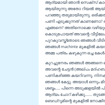
ആദ്യമായി ഞാൻ സെക്സ് കാണുന്
ആയിരുന്നു അതോ റിയൽ ആയിട
പറഞ്ഞു തരുമായിരുന്നു. ഒരിക്ക
പണി എടുക്കുന്നത് കാണണോ? 
എങ്ങനെ? അതിനൊക്കെ വഴിയുണ്
കൊടുപോയത് അവന്റെ വീട്ടിലേക്
പുറകുവസ്ത്തോടെ ഞങ്ങൾ വീട
ഞങ്ങൾ machinte മുകളിൽ കയറി 
അമ്മ പത്രം കഴുകുന്ന ഒച്ച കേൾക
കുറച്ചുനേരം ഞങ്ങൾ അങ്ങനെ ഒ
അവന്റെ ചേട്ടൻ (അല്പം മദ്ഹബു
പണികഴിഞ്ഞ കയറിവന്നു. നിനക്ക
ഞങ്ങൾ കേട്ടു. അയാൾ ഒന്നും മിടു
ശബ്ദം….. പിന്നെ അടുക്കളയിൽ പ
ആദ്യം ചോറ് കഴിക്കു……. തുട
ബെഡ്റൂമിന്റെ മുകളിൽ നോക്കിയി