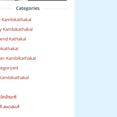
Categories
 Kambikathakal
y Kambikathakal
riend Kathakal
kathakal
er Kambikathakal
egorized
Kambikathakal
്ബിയൻ
ൽ കഥകൾ