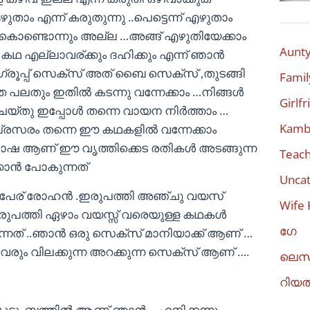
താം എന്ന് കരുതുന്നു ..പെട്ടെന്ന് എഴുതാം
 കൊണ്ടൊന്നും അല്ല …അങ്ങ് എഴുതിയേക്കാം
Aunty
ഥ എല്ലാവര്ക്കും ദഹിക്കും എന്ന് ഞാന്‍
 ഗ്രൂപ്പ് സെക്സ് അത് ബൈ സെക്സ് ,തുടങ്ങി
Famil
്ത പലതും ഇതില്‍ കടന്നു വന്നേക്കാം …നിങ്ങള്‍
Girlf
ചെയ്തു ഇപ്പോള്‍ തന്നെ വായന നിര്‍ത്താം …
Kambi
്രസരം തന്നെ ഈ കഥകളില്‍ വന്നേക്കാം
ഭാഷ ആണ് ഈ വൃത്തിക്കെട രതികള്‍ അടങ്ങുന്ന
Teach
ന്‍ പോകുന്നത്
Uncat
ം പേര് രോഹന്‍ .ഇരുപത്തി അഞ്ചു വയസ്
Wife 
ഇരുപത്തി ഏഴാം വയസ്സ് വരെയുള്ള കഥകള്‍
ഗേ
ത് ..ഞാന്‍ ഒരു സെക്സ് മാനിയാക്ക് ആണ് …
ാവരും വിലക്കുന്ന അറക്കുന്ന സെക്സ് ആണ് ….
ലെസ
റിയ
ുടുംബത്തില്‍ ആണ് ഞാന്‍ …എനിക്കന്നു