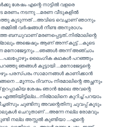
്കു ശേഷം എന്റെ നാട്ടില്‍ വളരെ
െ മരണം നടന്നു …മരണ വീടുകളില്‍
ത്തു കൂടുന്നത് …അവിടെ വെച്ചാണ് ഞാനും
തമ്മില്‍ വര്‍ഷങ്ങള്‍ നീണ്ട അനുരാഗം
ുത്ത ബന്ധുവാണ് മരണപ്പെട്ടത്..നിര്മാലിന്റെ
ര്മാലും അജെഷും ആണ് അന്ന് കൂട്ട് …കൂടെ
ന്ന മനോജേട്ടനും …ഞങ്ങള്‍ അന്ന് അഞ്ചാം
മയം …പലപ്പോഴും ലൈംഗിക കഥകള്‍ പറഞ്ഞും
 പറഞ്ഞു ഞങ്ങള്‍ കൂട്ടായി …മനോജേട്ടന്റെ
ോഴും പരസ്പരം സാമാനങ്ങള്‍ കാണിക്കാന്‍
ഇങ്ങനെ …മൂന്നാം ദിവസം നിരമാലിന്റെ അച്ഛനും
് ഉറപ്പാകിയ ശേഷം ഞാന്‍ മേലെ അവന്റെ
ും എത്തിയിട്ടില്ല…നിര്മാലിനെ കുറിച്ച് പറയാം
ചര്സും ചുണ്ടിനു അവന്റെതിനു ചുവപ്പ് കൂടും
കാലുകള്‍ ചെറുതാണ് …അന്നേ നല്ല രോമവും
ണ്ടി നല്ല അസ്സല്‍ കുണ്ടിയാ …എന്റെ
ഗം വാതിലടച്ചു ..അവര്‍ രണ്ടു പേരും ഇന്ന്