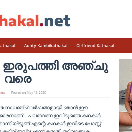
athakal
Aunty Kambikathakal
Girlfriend Kathakal
്‍ ഇരുപത്തി അഞ്ചു
വരെ
hew
Posted on
May 16, 2020
ഞ്ഞ നാലഞ്ച് വര്‍ഷങ്ങളായി ഞാന്‍ ഈ
നക്കാരനാണ് …പലതവണ ഇവിടുത്തെ കഥകള്‍
നിയിട്ടുണ്ട് എന്റെ കഥകള്‍ ഇവിടെ പോസ്റ്റ്‌
കഴിവ് ഇല്ല എന്ന് കരുതി ഒഴിവാക്കുക