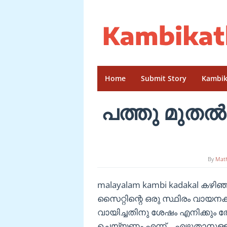
Skip
to
content
Home
Submit Story
Kambik
പത്തു മുതല
By
Mat
malayalam kambi kadakal കഴി
സൈറ്റിന്റെ ഒരു സ്ഥിരം വായ
വായിച്ചതിനു ശേഷം എനിക്കും തോന്
ചെയ്യണം എന്ന് …എഴുതാനുള്ള 