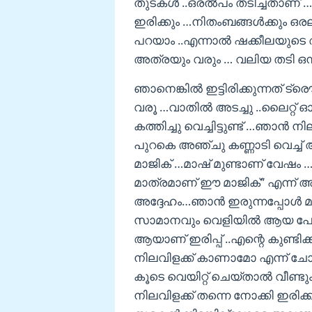
തുടകള്‍ ..ഒരല്‍പം തടിച്ചതാണ്
ഇരിക്കും …നിതംബങ്ങള്‍ക്കും ഒര
പറയാം ..എന്നാല്‍ ഷക്കീലയുടെ അ
അത്രയും വരും … വലിയ തടി ഒന്
ഞാനെങ്കില്‍ ഇട്ടിരിക്കുന്നത്
വരൂ …വാതില്‍ അടച്ചു ..ലൈറ്റ് ഓ
കത്തിച്ചു വെച്ചിട്ടുണ്ട് …ഞാന്‍ 
പുറകെ അഞ്ചു കണ്ണാടി വെച്ച്
മാജിക് …മാഷ്‌ മുണ്ടാണ് വേഷം …അടി
മാത്രമാണ് ഈ മാജിക്” എന്ന് അദ
അദ്ദേഹം…ഞാന്‍ ഇരുന്നപ്പോള്‍ മ
സാമാനവും വെളിയില്‍ ആയ പോലെ
ആയാണ് ഇരിപ്പ് ..എന്റെ കുണ്ടിക
നിലവിളക്ക് കാണാമോ എന്ന് ചോദ
കൂടെ വെയിറ്റ് ചെയ്‌താല്‍ വീണ്
നിലവിളക്ക് തന്നെ നോക്കി ഇരിക