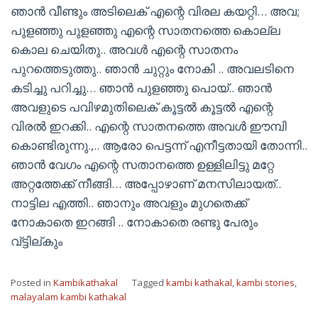
ഞാൻ വീണ്ടും അടിലെക് എന്റെ വിരല കയറ്റി… അവ;
പുളഞ്ഞു പുളഞ്ഞു എന്റെ സാതനത്തെ കൊല്ല
കൊല ചെയിതു.. അവൾ എന്റെ സാതനം
പുറത്തെടുത്തു.. ഞാൻ ചുറ്റും നോകി .. അവലടിനെ
കടിച്ചു പറിച്ചു… ഞാൻ പുളഞ്ഞു പൊയ്.. ഞാൻ
അവളുടെ പവിഴമുതിലെക് കൂട്ടൽ കൂട്ടൽ എന്റെ
വിരൽ ഇറക്കി.. എന്റെ സാതനത്തെ അവൾ ഈമ്പി
കൊണ്ടിരുന്നു.,.. ആരോ പെട്ടന്ന് എനീട്ടതായി തോന്നി..
ഞാൻ വേഗം എന്റെ സതാനത്തെ ഉള്ളിലിട്ടു മറ്റേ
അറ്റത്തേക്ക് നീങ്ങി… അപ്പോഴാണ് മനസിലായത്..
നാട്ടില എത്തി.. ഞാനും അവളും മുഗതെക്ക്
നോകാതെ ഇറങ്ങി .. നോകാതെ രണ്ടു പേരും
വ്ട്ടില്കും
Posted in
Kambikathakal
Tagged
kambi kathakal
,
kambi stories
,
malayalam kambi kathakal