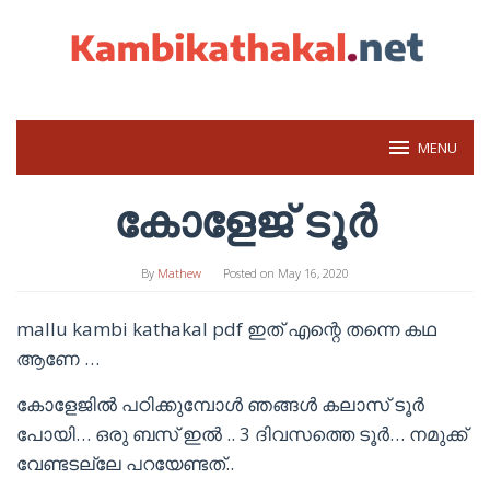
Skip
to
content
MENU
കോളേജ് ടൂർ
By
Mathew
Posted on
May 16, 2020
mallu kambi kathakal pdf ഇത് എന്റെ തന്നെ കഥ
ആണേ …
കോളേജിൽ പഠിക്കുമ്പോൾ ഞങ്ങൾ കലാസ് ടൂർ
പോയി… ഒരു ബസ്‌ ഇൽ .. 3 ദിവസത്തെ ടൂർ… നമുക്ക്
വേണ്ടടല്ലേ പറയേണ്ടത്..