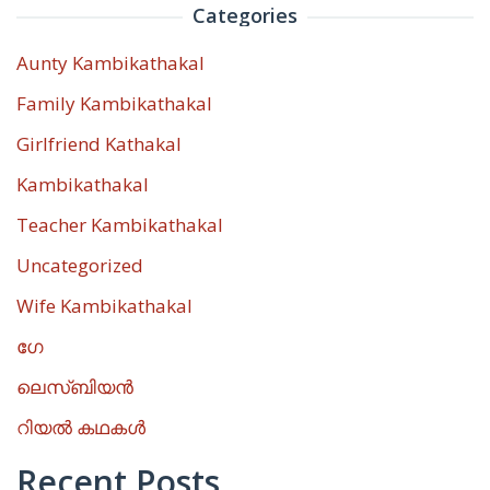
Categories
Aunty Kambikathakal
Family Kambikathakal
Girlfriend Kathakal
Kambikathakal
Teacher Kambikathakal
Uncategorized
Wife Kambikathakal
ഗേ
ലെസ്ബിയൻ
റിയൽ കഥകൾ
Recent Posts