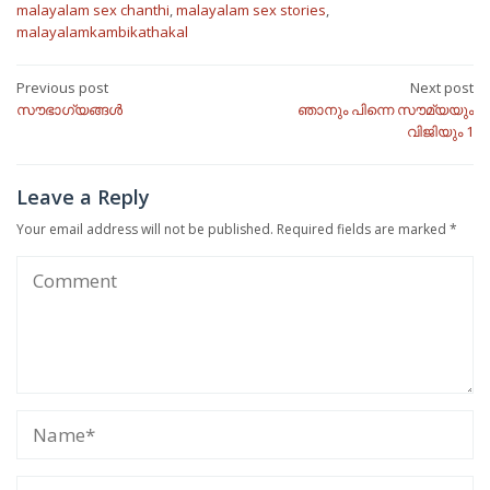
malayalam sex chanthi
,
malayalam sex stories
,
malayalamkambikathakal
Post
Previous post
Next post
സൗഭാഗ്യങ്ങൾ
ഞാനും പിന്നെ സൗമ്യയും
navigation
വിജിയും 1
Leave a Reply
Your email address will not be published.
Required fields are marked
*