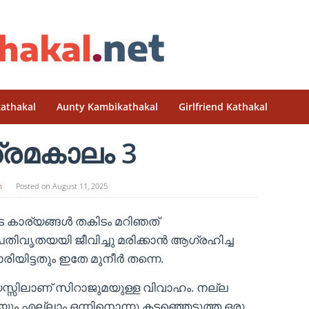
athakal
Aunty Kambikathakal
Girlfriend Kathakal
്രമകാലം 3
n
Posted on
August 11, 2025
െ കാര്യങ്ങൾ തകിടം മറിഞത്
ിവൃതയയി ജീവിച്ചു മരിക്കാൻ ആഗ്രഹിച്ച
യിട്ടതും ഇതേ മുനീർ തന്നെ.
സ്സിലാണ് സിറാജുമയുള്ള വിവാഹം. നല്ല
ിയും എല്ലാം ഒന്നിനൊന്നു കടഞ്ഞെടുത്ത ഒരു