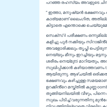
പറഞ്ഞ രഹസ്യം അവളുടെ ചിന്തകള
” ഇത്താ, മനുഷ്യൻ ഭക്ഷണവും
കാര്യമാണ് ലൈംഗിത, അതില്
കിട്ടാതെ എന്തൊക്കെ ചെയ്യു
സെക്സ് il പരീക്ഷണം ഒന്നുമില
കളിച്ചു പൂർ നക്കിയും സിറാജിൻ്റ
അവളോരിക്കലും തൃപ്തി പെട്ടിര
നെയ്യും മീനും ഇറച്ചിയും മട്ട
ശരീരം നെയ്മുtti മാറിയതും, അ
സുഖിപ്പിക്കാൻ കഴിയാത്തവണം 
ആയിരുന്നു. ആഴ്ചയിൽ ഒരിക്കൽ
ഭക്ഷണവും കഴിച്ചുള്ള സമയമാ
ഉറക്കിൻ്റെ മസ്ത്തിൽ കുണ്ണ oom
തൂങ്ങിയനിലയിൽ വീഴും, പിന്നെ
സുഖം പിടിച്ച് വരുന്നതിനു മുൻപ
നിവൃത്തിയില്ലാതെ വിരലിട്ടു കാമ