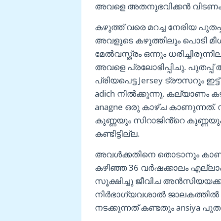
അവളെ അതനുഭവിക്കൻ വിടണം
കഴുത്ത് വരെ മറച്ച നേരിയ പുതപ്
അവളുടെ കഴുത്തിലും പൊടി മീശ
മേൽവസ്ത്രം ഒന്നും ധരിച്ചിരുന
അവളെ പ്രലോഭിപ്പിചു. പുതപ്പ് 
പ്രിയപെട്ട Jersey ട്രൗസറും ഇട്
adich നിൽക്കുന്നു. കല്യാണം 
anagne ഒരു കാഴ്ച കാണുന്നത്.
കുണ്ണയും സിറാജിൻ്റെ കുണ്ണ
കണ്ടിട്ടില്ല.
അവൾക്കതിനെ തൊടാനും കാണ
കഴിഞ്ഞ 36 വർഷക്കാലം എല്ലാം വ
സൂക്ഷിച്ചു ജീവിച അൻസിയയക്കു
നിർഭാഗ്യവശാൽ ജാലകത്തിൽ മുനീ
നടക്കുന്നത് കണ്ടതും ansiya പുതപ