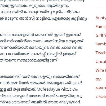
രു ഇടത്തരം കുടുംബം ആയിരുന്നു.
 കോളേജിൽ പോകുന്നതിനു മുൻപ് വീട്ടിലെ
Aunty
് ഓടുന്ന അൻസി നാട്ടിലെ ഏതൊരു കുട്ടിക്കും
Famil
പ്പിക്കാതെ കോളേജിൽ ഫൈനൽ ഇയർ ഇലേക്ക്
Girlf
രൻ സിറാജിൻ്റെ വരവ്. അനിസിയ വെളുത്ത്
Kambi
ന്ന് നോക്കിയാൽ മമതയുടെ ഒക്കെ ചായ ഒക്കെ
Teach
anu റോയിയുടെ പകർപ്പ്. നടപ്പിൽ ഉരുണ്ട്
്നത് തന്നെ സൗഭാഗ്യമായിട്ടാണ്
Uncat
Wife 
ഞ്ഞതോടെ സിറാജ് അവളെയും ദുബായിലേക്ക്
ഗേ
രുമ്പോൾ അനിയൻ അജ്മൽ ആയുള്ള ചർച്ചകൾ
ലെസ
്കി തുടങ്ങിയത്. Mufeedayue വിവാഹം
്രാകിയപ്പോൾ അജമൽ മാത്രം ആയിരുന്നു
റിയ
 സ്വകാര്യമായി അജ്മൽ അന്ന് ansiyayuod