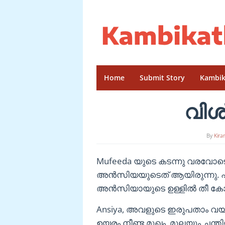
Skip
to
content
Home
Submit Story
Kambik
വിശ
By
Kira
Mufeeda യുടെ കടന്നു വരവോട
അൻസിയയുടെത് ആയിരുന്നു. പത
അൻസിയായുടെ ഉള്ളിൽ തീ കോരി
Ansiya, അവളുടെ ഇരുപതാം വയ
ഉയരം നീണ്ട മുഖം, മുലയും ചന്ത