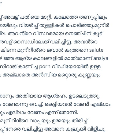
”
പ് അവള് പതിയെ മാറ്റി. കാലത്തെ തണുപ്പിലും
യിലും വിയർപ്പ് തുള്ളികൾ പൊടിഞ്ഞു.മുനീർ
്നില്ല. അവൻ്റെ വിസ്ഥരമായ നെഞ്ചിന് കൂട്
അവള് സൈഡിലേക്ക് വലിച്ചിട്ടു. അവൻ്റെ
ട് കിടന്ന മുനീറിൻ്റെ ജവാൻ കുത്തനെ salute
കഴിഞ്ഞ ആദ്യ കാലങ്ങളിൽ മാത്രമാണ് ansiya
 സിറാജ് കാണിച്ച porn വീഡിയോയിൽ ഉള്ള
യും അല്ലാതെ അൻസിയ മറ്റൊരു കുണ്ണയും
ാനും അതിയായ ആഗ്രഹം ഉടലെടുത്തു.
േണ്ടാന്നു വെച്ച്, കെട്ടിയവൻ വേണ്ടി എല്ലാം
ം എല്ലാം വേണം എന്ന് തോന്നി.
റിൻ്റെ വാപ്പയും ഉമ്മയും തിരിച്ച്
്പ് നേരെ വലിച്ചിട്ടു അവനെ കുലുക്കി വിളിചു.