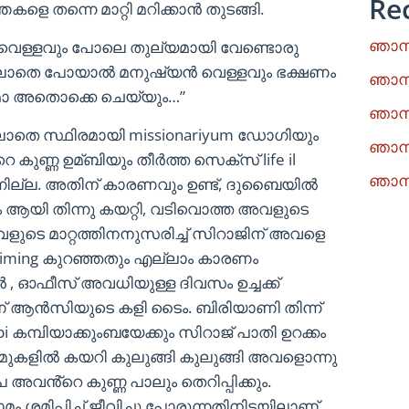
Re
െ തന്നെ മാറ്റി മറിക്കാൻ തുടങ്ങി.
ഞാനു
 വെള്ളവും പോലെ തുല്യമായി വേണ്ടൊരു
ലാതെ പോയാൽ മനുഷ്യൻ വെള്ളവും ഭക്ഷണം
ഞാനു
മോ അതൊക്കെ ചെയ്യും…”
ഞാനു
്ലാതെ സ്ഥിരമായി missionariyum ഡോഗിയും
ഞാനു
െ കുണ്ണ ഉമ്ബിയും തീർത്ത സെക്സ് life il
ഞാനു
ുന്നില്ല. അതിന് കാരണവും ഉണ്ട്, ദുബൈയിൽ
നും ആയി തിന്നു കയറ്റി, വടിവൊത്ത അവളുടെ
വളുടെ മാറ്റത്തിനനുസരിച്ച് സിറാജിന് അവളെ
timing കുറഞ്ഞതും എല്ലാം കാരണം
 , ഓഫീസ് അവധിയുള്ള ദിവസം ഉച്ചക്ക്
ണ് ആൻസിയുടെ കളി ടൈം. ബിരിയാണി തിന്ന്
bi കമ്പിയാക്കുംബയേക്കും സിറാജ് പാതി ഉറക്കം
 മുകളിൽ കയറി കുലുങ്ങി കുലുങ്ങി അവളൊന്നു
േ അവൻ്റെ കുണ്ണ പാലും തെറിപ്പിക്കും.
ം ശമിപ്പിച്ച് ജീവിച്ചു പോരുന്നതിനിടയിലാണ്