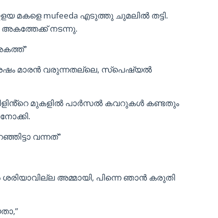
ഇളയ മകളെ mufeeda എടുത്തു ചുമലിൽ തട്ടി.
 അകത്തേക്ക് നടന്നു.
കത്ത്”
 ശേഷം മാരൻ വരുന്നതല്ലെ, സ്പെഷ്യൽ
ടേബിളിൻ്റെ മുകളിൽ പാർസൽ കവറുകൾ കണ്ടതും
 നോക്കി.
്ഞിട്ടാ വന്നത്”
 ശരിയാവില്ല അമ്മായി, പിന്നെ ഞാൻ കരുതി
യതാ,”