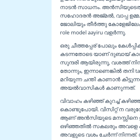
നാടൻ സാധനം. അൻസിയുടെത് ഒ
സഹോദരൻ അജ്മൽ, വാപ്പ ഉമ്മ.
ജോലിയും തീർത്തു കോളേജിലേക്ക
role model aayiru വളർന്നു.
ഒരു ചീത്തപ്പേര് പോലും കേൾ
കടന്നതോടെ യാണ് ദുബായ് കാ
സുന്ദരി ആയിരുന്നു, വശത്ത് നി
തോന്നും, ഇന്നാണെങ്കിൽ തനി ta
മറിയുന്ന ചന്തി കാണാൻ കിട്ടുന
അയൽവാസികൾ കാണുന്നത്.
വിവാഹം കഴിഞ്ഞ് കുറച്ച് കഴി
കൊണ്ടുപോയി. വിസിറ്റ് ന വ
ആണ് അൻസിയുടെ മനസ്സിനെ ഇളക
ഒഴിഞ്ഞതിൽ സകലരും അവളെ പ
അവളുടെ വശം ചേർന്ന് നിന്നത്.