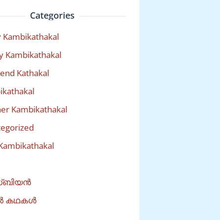
Categories
 Kambikathakal
y Kambikathakal
riend Kathakal
kathakal
er Kambikathakal
egorized
Kambikathakal
്ബിയൻ
ൽ കഥകൾ