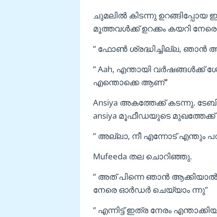
ചുമലിൽ കിടന്നു ഉറങ്ങിപ്പോയ 
മൂത്തവൾക്ക് ഉറക്കം കയറി നേരെ
” ഫോൺ ശ്രദ്ധിച്ചില്ല, ഞാൻ അ
” Aah, എന്തായി വർഷങ്ങൾക്ക്
എന്തൊക്കെ ആണ്”
Ansiya അകത്തേക്ക് കടന്നു. 
ansiya മൂഫീഡയുടെ മുഖത്തേക്ക്
” അല്ലാ, നീ എന്നോട് എന്തും പറഞ
Mufeeda തല ചൊറിഞ്ഞു.
” അത് പിന്നെ ഞാൻ ആക്കിയാൽ
നേരെ ഓർഡർ ചെയ്യാം ന്നു”
” എന്നിട്ട് ഇത്ര നേരം എന്താക്കി