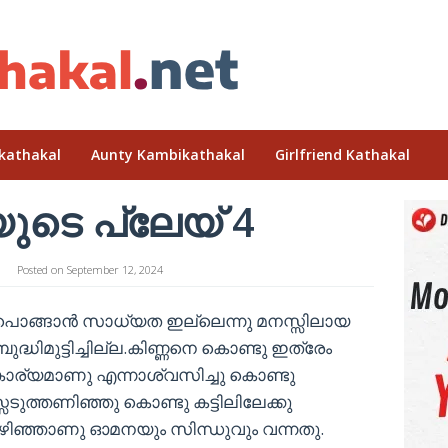
kathakal
Aunty Kambikathakal
Girlfriend Kathakal
ടെ പ്ലേയ് 4
Posted on
September 12, 2024
 പൊങ്ങാന്‍ സാധ്യത ഇല്ലെന്നു മനസ്സിലായ
ദ്ധിമുട്ടിച്ചില്ല.കിണ്ണനെ കൊണ്ടു ഇത്രേം
ാര്യമാണു എന്നാശ്വസിച്ചു കൊണ്ടു
െടുത്തണിഞ്ഞു കൊണ്ടു കട്ടിലിലേക്കു
 കഴിഞ്ഞാണു ഓമനയും സിന്ധുവും വന്നതു.