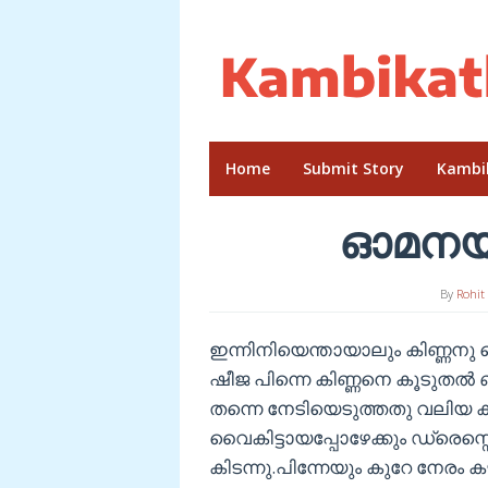
Skip
to
content
Home
Submit Story
Kambi
ഓമനയു
By
Rohit
ഇന്നിനിയെന്തായാലും കിണ്ണനു
ഷീജ പിന്നെ കിണ്ണനെ കൂടുതല്‍ ബു
തന്നെ നേടിയെടുത്തതു വലിയ ക
വൈകിട്ടായപ്പോഴേക്കും ഡ്രെസ്സ
കിടന്നു.പിന്നേയും കുറേ നേരം