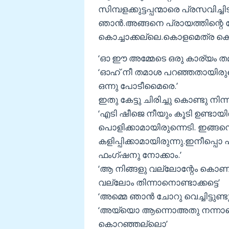
സിമ്പളക്കുട്ടപ്പന്മാരെ പ്രസവി
ഞാന്‍.അങ്ങനെ പ്രായത്തിന്റെ 
കൊച്ചാക്കല്ലെ.കൊളമെത്ര കൊക
‘ഓ ഈ അമ്മേടെ ഒരു കാര്യം ത
‘ഓഹ് നീ തമാശ പറഞ്ഞതായിരുന
ഒന്നു പോടീമൈരെ.’
ഇതു കേട്ടു ചിരിച്ചു കൊണ്ടു നി
‘എടി ഷീജെ നീയും കൂടി ഉണ്ടായിരുന
പൊളിക്കാമായിരുന്നെടി. ഇങ്ങനെ 
കളിപ്പിക്കാമായിരുന്നു.ഇനീപ്പ
ഫംഗ്ഷനു നോക്കാം.’
‘ആ നിങ്ങളു വല്ലോന്റേം കൊ
വല്ലോം തിന്നാനൊണ്ടാക്കട്ടെ’
‘അമ്മെ ഞാന്‍ ചോറു വെച്ചിട്ടുണ്ട
‘അയ്യൊ ആന്നൊഅതു നന്നായെ
കൊറഞ്ഞല്ലൊ’