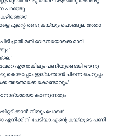
്നെണ്ണം മുറത്തിലിട്ടു തൊലി കളഞ്ഞു കൊണ്ടു
മന പറഞ്ഞു
ു കഴിഞ്ഞൊ’
 നാളെ എന്റെ രണ്ടു കയ്യും പൊങ്ങൂല അതാ
 പിടിച്ചാല്‍ മതി വേദനയൊക്കെ മാറി
ും.’
്ലെ.’
േറെ എന്തേങ്കിലും പണിയുണ്ടെങ്കി അന്നു
 കൊഴപ്പോം ഇല്ല.ഞാന്‍ പിന്നെ ചെറുപ്പം
്കെ അതൊക്കെ കൊണ്ടാവും.’
നാദ്യമായാ കാണുന്നതും
റ്റടിക്കാന്‍ നീയും പോരെ’
യാ എനിക്കിനി പേടിയാ.എന്റെ കയ്യുടെ പണി
ും മോളെ’