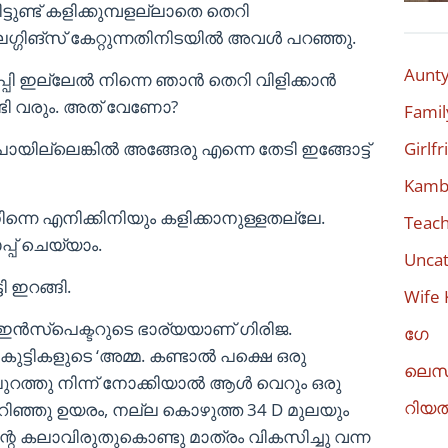
്ടുണ്ട് കളിക്കുമ്പളല്ലാതെ തെറി
നു ലെഗ്ഗിങ്‌സ് കേറ്റുന്നതിനിടയിൽ അവൾ പറഞ്ഞു.
Aunty
ഴപ്പി ഇല്ലേൽ നിന്നെ ഞാൻ തെറി വിളിക്കാൻ
േണ്ടി വരും. അത് വേണോ?
Famil
യില്ലെങ്കിൽ അങ്ങേരു എന്നെ തേടി ഇങ്ങോട്ട്
Girlf
Kambi
്നെ എനിക്കിനിയും കളിക്കാനുള്ളതല്ലേ.
Teach
്പ് ചെയ്യാം.
Uncat
ടി ഇറങ്ങി.
Wife 
ൾ ഇൻസ്‌പെക്ടറുടെ ഭാര്യയാണ് ഗിരിജ.
ഗേ
 കുട്ടികളുടെ ‘അമ്മ. കണ്ടാൽ പക്ഷെ ഒരു
ലെസ
. പുറത്തു നിന്ന് നോക്കിയാൽ ആൾ വെറും ഒരു
റിയ
ിഞ്ഞു ഉയരം, നല്ല കൊഴുത്ത 34 D മുലയും
റെ കലാവിരുതുകൊണ്ടു മാത്രം വികസിച്ചു വന്ന