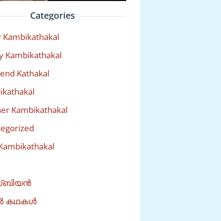
Categories
 Kambikathakal
y Kambikathakal
riend Kathakal
kathakal
er Kambikathakal
egorized
Kambikathakal
്ബിയൻ
ൽ കഥകൾ