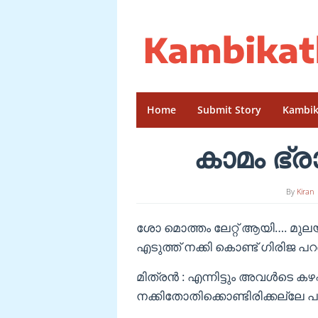
Skip
to
content
Home
Submit Story
Kambik
കാമം ഭ്ര
By
Kiran
ശോ മൊത്തം ലേറ്റ് ആയി…. മുലയ
എടുത്ത് നക്കി കൊണ്ട് ഗിരിജ പറ
മിത്രൻ : എന്നിട്ടും അവൾടെ കഴപ
നക്കിതോതിക്കൊണ്ടിരിക്കല്ലേ 