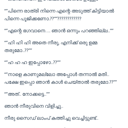
“”പിന്നെ രാത്രി നിന്നെ എന്റെ അടുത്ത് കിട്ടിയാൽ
പിന്നെ പൂജിക്കണോ.??””????????????
“”എന്റെ ഭഗവാനെ…. ഞാൻ ഒന്നും പറഞ്ഞില്ല..””
“”ഹി ഹി ഹി അതെ നീരു, എനിക്ക് ഒരു ഉമ്മ
തരുമോ..??””
“”ഹ ഹ ഹ ഇപ്പോഴോ..??””
“”നാളെ കാണുമല്ലോ അപ്പോൾ തന്നാൽ മതി..
പക്ഷേ ഇപ്പൊ ഞാൻ കാൾ ചെയ്താൽ തരുമോ.??””
“”അത്.. നോക്കട്ടെ..””
ഞാൻ നീരുവിനെ വിളിച്ചു..
നീരു സൈഡ് ലാംപ് കത്തിച്ചു വെച്ചിട്ടുണ്ട്..