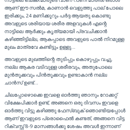
ആണ് ഈ സൽമ, കാണാൻ വെളുത്തു പാല് പോലെ
ഇരിക്കും, 24 മണിക്കൂറും പർദ്ദ ആയതു കൊണ്ടു
അവളുടെ ശരിയായ ശരീര അളവുകൾ എന്റെ
നാട്ടിലെ ആർക്കും കൃത്യമായി പ്രവചിക്കാൻ
കഴിഞ്ഞിട്ടില്ല, ആകപ്പാടെ അവളുടെ പാൽ നിറമുള്ള
മുഖം മാത്രവേ കണ്ടിട്ടും ഉള്ളു…
അവളുടെ മുഖത്തിന്റെ തുടിപ്പും കൊഴുപ്പും വച്ചു,
നല്ല ആകര വടിവുള്ള ശരീരവും, അതുപോലെ
മുൻതൂക്കവും പിൻ‌തൂക്കവും ഉണ്ടാകാൻ നല്ല
ചാൻസ് ഉണ്ട്…
ചിലപ്പോഴൊക്കെ ഇവളെ ഓർത്തു ഞാനും റോക്കറ്റ്
വിക്ഷേപിക്കാർ ഉണ്ട്, അങ്ങനെ ഒരു ദിവസം ഇവളെ
ഓർത്തു വിട്ടു കഴിഞ്ഞു ഫേസ്ബുക് ഞൊണ്ടിയപ്പോൾ
ആണ് ഇവളുടെ പ്രൊഫൈൽ കണ്ടത്, അങ്ങനെ വിട്ട
റിക്വസ്റ്റ് 8-9 മാസങ്ങൾക്കു ശേഷം അവൾ ഇന്നാണ്