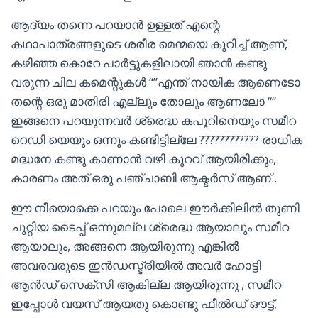
ആദ്യം തന്നെ പറയാൻ ഉള്ളത് എന്റെ
കഥാപാത്രങ്ങളുടെ ശരീര മെന്മയെ കുറിച്ച് ആണ്,
കഴിഞ്ഞ കൊറേ പാർട്ടുകളിലായി ഞാൻ കണ്ടു
വരുന്ന ചില കമെന്റുകൾ “”എന്ത് നായിക ആണെടോ
തന്റെ ഒരു മാതിരി എല്ലും തോലും ആണലോ “”
ഇങ്ങനെ പറയുന്നവർ ശ്രെദ്ധ കപൂറിനെയും സമീറ
റെഡി യെയും ഒന്നും കണ്ടിട്ടില്ലേ ???????????? രാധിക
മദ്ധനേ കണ്ടു കാണാൻ വഴി കുറവ് ആയിരിക്കും,
കാരണം അത് ഒരു പഞ്ചാബി ആക്ടർസ് ആണ്..
ഈ നീയൊക്കെ പറയും പോലെ ഈർക്കിലിൽ തുണി
ചുറ്റിയ ടൈപ്പ് ഒന്നുമല്ല ശ്രെദ്ധ ആയാലും സമീറ
ആയാലും, അങ്ങനെ ആയിരുന്നു എങ്കിൽ
അവരവരുടെ ഇൻഡസ്ട്രിയിൽ അവർ ഹോട്ടി
ആൻഡ് സെക്സി ആകില്ല ആയിരുന്നു , സമീറ
ഇപ്പോൾ വയസ് ആയതു കൊണ്ടു ഫീൽഡ് ഔട്ട്‌,