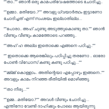
“”താ..”” ഞാൻ ഒരു കാമപരിവേഷത്തോടെ ചോദിച്ചു..
“”ഉമ്മാ.. മതിയോ..?”” അവളു ധ്വയാർത്ഥം ഇട്ടാണോ
ചോദിച്ചത് എന്ന് സംശയം ഇല്ലാതില്ല…
“”പോരാ.. അഹ് ചുണ്ടു അടുത്തുകൊണ്ടു താ.”” ഞാൻ
വീണ്ടും വീണ്ടും കാമത്തോടെ പറഞ്ഞു..
“”അഹ് ഹ അല്ല ഇതൊക്കെ എങ്ങനെ പഠിച്ചു..””
“” ഇതൊക്കെ ആരെങ്കിലും പഠിപ്പിച്ചു തരണോ .. ഓരോ
പോൺ വിഡോസ് കണ്ടു കണ്ടു പഠിച്ചു…””
“”മ്മ്മ്മ് കൊള്ളാം.. അതിന്റെയാ എപ്പോഴും ഇങ്ങനെ..””
അവളും കാമം നിറഞ്ഞ രീതിയിൽ മൊഴിഞ്ഞു.
“”താ നീരു…””
“”ഉമ്മ…മതിയോ.?”” അവൾ വീണ്ടും ചോദിച്ചു…
എന്തിനോ വേണ്ടി ദാഹിക്കും പോലെ ആയിരുന്നു