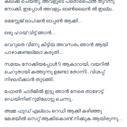
ക്ലിക്ക് ചെയ്തു, അവളുടെ പ്രൊഫൈൽ തുറന്നു
നോക്കി, ഇപ്പോൾ അവളും ഓൺലൈൻ ൽ ഇല്ല..
മെസ്സേജ് ഓപ്ഷൻ ഓപ്പൺ ആക്കി…
ഒരു ഹായ് വിട്ട് ഞാൻ…
വെറുതെ വീണു കിട്ടിയ അവസരം ഞാൻ ആയി
പാഴാക്കണ്ടല്ലോ കരുതി…
സമയം നോക്കിയപ്പോൾ 9 ആകാറായി, വയറിൽ
ചെറുതായി കത്തുന്നു ഉണ്ടോ തോന്നി.. വിശപ്പ്‌
നിഴലടിക്കാൻ തുടങ്ങി..
ഫോൺ ചാർജിൽ ഇട്ടു ഞാൻ നേരെ താഴോട്ട്
ഡെയിനിങ് റൂമിലോട്ടു ചെന്നു..
അമ്മ ഫുഡ്‌ എല്ലാം റെഡി ആക്കി കഴിഞ്ഞു
മേശയിൽ സെറ്റ് ആക്കികൊണ്ട് നിക്കുക ആയിരുന്നു…