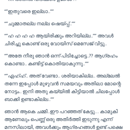
“”ഇതുവരെ ഇല്ലാ..””
“”ചുമ്മാതല്ല നല്ല ഷെയ്പ്പ്..””
“”ഹ ഹ ഹ ഹ ആയിരിക്കും അറിയില്ല..”” അവൾ
ചിരിച്ചു കൊണ്ട് ഒരു വോയിസ്‌ മെസേജ് വിട്ടു..
“”അതേ നീരു ഞാൻ ഒന്ന് പിടിച്ചോട്ടെ..?? ആഗ്രഹം
കൊണ്ടാ.. കണ്ടിട്ട് കൊതിയാകുന്നു..””
“”ഏഹ്ഹ്.. അത് വേണ്ടാ.. ശരിയാകില്ല.. അല്ലേൽ
തന്നേ ഇപ്പോൾ മുഴുവൻ സമയവും അതിലാ മോന്റെ
നോട്ടം.. ഇനി അതു കയ്യിൽ കിട്ടിയാൽ ചിലപ്പോൾ
ബാക്കി ഉണ്ടാകില്ല..””
ഞാൻ ആകെ ചമ്മി..ഈ പറഞ്ഞത് കേട്ടു… കാമുകി
ആണേലും പെണ്ണ് ഒരു അതിർത്തി ഇടുന്നു എന്ന്
മനസിലായി, അവൾക്കും ആഗ്രഹങ്ങൾ ഉണ്ട് പക്ഷെ