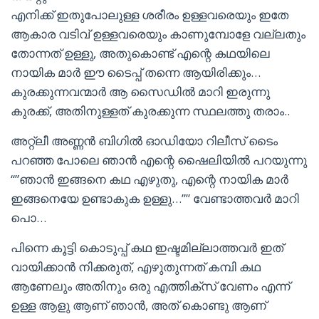
എനിക്ക് ഇതുപോലുള്ള ശരീരം ഉള്ളവരെയും ഇതേ
ആകാര വടിവ് ഉള്ളവരെയും കാണുമ്പോളേ വല്ലതും
തോന്നത് ഉള്ളു, അതുകൊണ്ട് എന്റെ കഥയിലെ
നായിക മാർ ഈ ടൈപ്പ് തന്നെ ആയിരിക്കും…
കുരക്കുന്നവന്മാർ ആ സൈഡിൽ മാറി ഇരുന്നു
കുരക്ക്, അതിനുള്ളത് കുരക്കുന്ന സ്ഥലത്തു തരാം..
അറ്റ്ലീ അണ്ണൻ ബിഗിൽ ഓഡിയോ റിലീസ് ടൈം
പറഞ്ഞ പോലെ ഞാൻ എന്റെ ഷൈലിയിൽ പറയുന്നു
“”ഞാൻ ഇങ്ങനെ കഥ എഴുതു, എന്റെ നായിക മാർ
ഇങ്ങനെയേ ഉണ്ടാകുക ഉള്ളു…”” വേണ്ടാത്തവർ മാറി
പൊ…
പിന്നെ കൂട്ടി കൊടുപ്പ് കഥ ഇഷ്ടമില്ലാത്തവർ ഇത്
വായിക്കാൻ നിക്കരുത്, എഴുതുന്നത് കമ്പി കഥ
ആണേലും അതിനും ഒരു എത്തിക്സ് വേണം എന്ന്
ഉള്ള ആളു ആണ് ഞാൻ, അത് കൊണ്ടു ആണ്