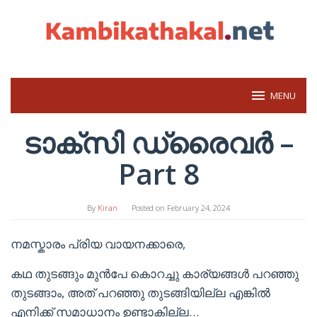
Skip
to
content
MENU
ടാക്സി ഡ്രൈവർ –
Part 8
By
Kiran
Posted on
February 24, 2024
നമസ്കാരം പ്രിയ വായനക്കാരെ,
കഥ തുടങ്ങും മുൻപേ കൊറച്ചു കാര്യങ്ങൾ പറഞ്ഞു
തുടങ്ങാം, അത് പറഞ്ഞു തുടങ്ങിയില്ല എങ്കിൽ
എനിക്ക് സമാധാനം ഉണ്ടാകില്ല…