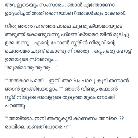
അവളുടെയും സംസാരം.. ഞാൻ എന്തോണോ
ഉദ്ദേശിച്ചത് അത് തന്നെയാണ് അവൾക്കും വേണ്ടത്..
നീരു ഞാൻ പറഞ്ഞപോലെ ചുണ്ടു ക്യാമറയുടെ
അടുത്ത് കൊണ്ടുവന്നു ഫ്രണ്ട് ക്യാമറ യിൽ മുട്ടിച്ചു
ഉമ്മ തന്നു… എന്റെ ഫോൺ സ്ക്രീൻ നീരുവിന്റെ
ചെന്താമര ചുണ്ട് കൊണ്ടു നിറഞ്ഞു .. ഒപ്പം ഒരു ഹോട്ട്
ഉമ്മയുടെ സ്വരവും….
“മ്മുമ്മ്മാആആആ….”
“”തത്കാലം മതി… ഇനി അല്പം പാലു കൂടി തന്നാൽ
ഞാൻ ഉറങ്ങിക്കോളാം..”” ഞാൻ വീണ്ടും ഫോൺ
സ്ക്രീനിലൂടെ അവളുടെ തുടുത്ത മുഖം നോക്കി
പറഞ്ഞു…
“”അയ്യടാ. ഇനി അതുകൂടി കാണണം അല്ലെ.??
രാവിലെ കണ്ടത് പോരെ.??””