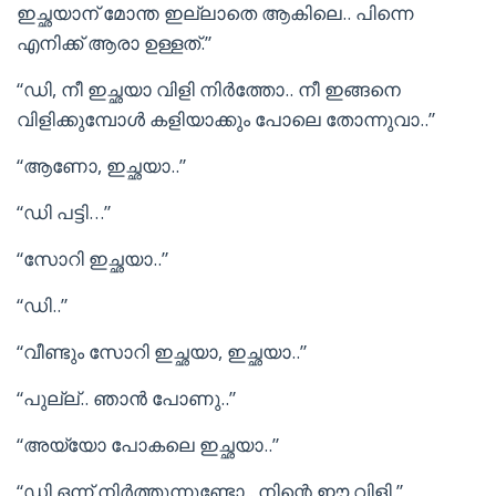
ഇച്ഛയാന് മോന്ത ഇല്ലാതെ ആകിലെ.. പിന്നെ
എനിക്ക് ആരാ ഉള്ളത്.”
“ഡി, നീ ഇച്ഛയാ വിളി നിർത്തോ.. നീ ഇങ്ങനെ
വിളിക്കുമ്പോൾ കളിയാക്കും പോലെ തോന്നുവാ..”
“ആണോ, ഇച്ഛയാ..”
“ഡി പട്ടി…”
“സോറി ഇച്ഛയാ..”
“ഡി..”
“വീണ്ടും സോറി ഇച്ഛയാ, ഇച്ഛയാ..”
“പുല്ല്.. ഞാൻ പോണു..”
“അയ്യോ പോകലെ ഇച്ഛയാ..”
“ഡി ഒന്ന് നിർത്തുന്നുണ്ടോ.. നിന്റെ ഈ വിളി.”