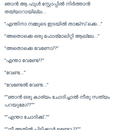
ഞാൻ ആ ഫുൾ സ്റ്റോപ്പിൽ നിർത്താൻ
തയ്യാറായില്ല…
“എന്തിനാ നമ്മുടെ ഇടയിൽ താങ്ക്സ് ക്കെ…”
“അതൊക്കെ ഒരു ഫോര്മാലിറ്റി ആല്ലേ…”
“അതൊക്കെ വേണോ??”
“എന്താ വേണ്ടേ??”
“വേണ്ട…”
“വേണ്ടേൽ വേണ്ട…”
“”ഞാൻ ഒരു കാര്യം ചോദിച്ചാൽ നീരു സത്യം
പറയുമോ??””
“”എന്താ ചോദിക്ക്..””
“”നീ അതിൽ പിടിക്കാർ ഉണ്ടോ ??””