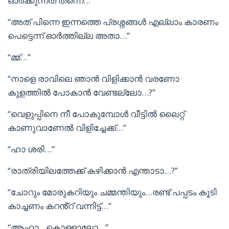
ഓർക്കുന്നത് തന്നെ…”
“അത് പിന്നെ ഇന്നത്തെ പ്രശ്നങ്ങൾ എല്ലാം കാരണം
പെട്ടെന്ന് ഓർത്തില്ല അതാ…”
“മ്മ്…”
“നാളെ രാവിലെ ഞാൻ വിളിക്കാൻ വരണോ
കുളത്തിൽ പോകാൻ വേണ്ടല്ലോ…?”
“വെളുപ്പിനെ നീ പോകുമ്പോൾ വീട്ടിൽ ലൈറ്റ്
കാണുവാണേൽ വിളിച്ചേക്ക്…”
“ഹാ ശരി…”
“രാത്രിയിലത്തേക്ക് കഴിക്കാൻ എന്താടാ…?”
“ചോറും മോരുകറിയും ചമ്മന്തിയും…രണ്ട് പപ്പടം കൂടി
കാച്ചണം കറൻ്റ് വന്നിട്ട്…”
“ആഹാ…കൊള്ളാലോ…”