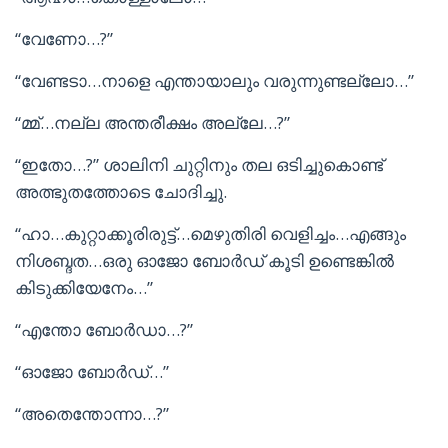
“വേണോ…?”
“വേണ്ടടാ…നാളെ എന്തായാലും വരുന്നുണ്ടല്ലോ…”
“മ്മ്…നല്ല അന്തരീക്ഷം അല്ലേ…?”
“ഇതോ…?” ശാലിനി ചുറ്റിനും തല ഒടിച്ചുകൊണ്ട്
അത്ഭുതത്തോടെ ചോദിച്ചു.
“ഹാ…കുറ്റാക്കൂരിരുട്ട്…മെഴുതിരി വെളിച്ചം…എങ്ങും
നിശബ്ദത…ഒരു ഓജോ ബോർഡ് കൂടി ഉണ്ടെങ്കിൽ
കിടുക്കിയേനേം…”
“എന്തോ ബോർഡാ…?”
“ഓജോ ബോർഡ്…”
“അതെന്തോന്നാ…?”