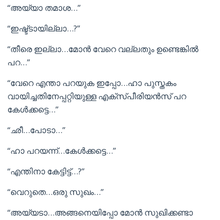
“അയ്യാ തമാശ…”
“ഇഷ്ട്ടായില്ലാ…?”
“തീരെ ഇല്ലാ…മോൻ വേറെ വല്ലതും ഉണ്ടെങ്കിൽ
പറ…”
“വേറെ എന്താ പറയുക ഇപ്പോ…ഹാ പുസ്തകം
വായിച്ചതിനേപ്പറ്റിയുള്ള എക്സ്പീരിയൻസ് പറ
കേൾക്കട്ടെ…”
“ഛീ…പോടാ…”
“ഹാ പറയന്ന്…കേൾക്കട്ടെ…”
“എന്തിനാ കേട്ടിട്ട്…?”
“വെറുതെ…ഒരു സുഖം…”
“അയ്യടാ…അങ്ങനെയിപ്പോ മോൻ സുഖിക്കണ്ടാ