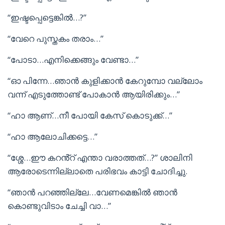
“ഇഷ്ടപ്പെട്ടെങ്കിൽ…?”
“വേറെ പുസ്തകം തരാം…”
“പോടാ…എനിക്കെങ്ങും വേണ്ടാ…”
“ഓ പിന്നേ…ഞാൻ കുളിക്കാൻ കേറുമ്പോ വല്ലോം
വന്ന് എടുത്തോണ്ട് പോകാൻ ആയിരിക്കും…”
“ഹാ ആണ്…നീ പോയി കേസ് കൊടുക്ക്…”
“ഹാ ആലോചിക്കട്ടെ…”
“ശ്ശേ…ഈ കറൻ്റ് എന്താ വരാത്തത്…?” ശാലിനി
ആരോടെന്നില്ലാതെ പരിഭവം കാട്ടി ചോദിച്ചു.
“ഞാൻ പറഞ്ഞില്ലേ…വേണമെങ്കിൽ ഞാൻ
കൊണ്ടുവിടാം ചേച്ചി വാ…”