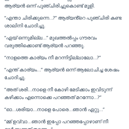
ആര്യൻ ഒന്ന് പുഞ്ചിരിച്ചുകൊണ്ട് മൂളി.
“എന്താ ചിരിക്കുന്നെ…?” ആര്യൻ്റെ പുഞ്ചിരി കണ്ട
ശാലിനി ചോദിച്ചു.
“ഏയ് ഒന്നുമില്ല…” മുഖത്തൽപ്പം ഗൗരവം
വരുത്തിക്കൊണ്ട് ആര്യൻ പറഞ്ഞു.
“നാളത്തെ കാര്യം നീ മറന്നിട്ടില്ലാലോ…?”
“എന്ത് കാര്യം…” ആര്യൻ ഒന്ന് ആലോചിച്ച ശേഷം
ചോദിച്ചു.
“അത് ശരി…നാളെ നീ കോഴി മേടിക്കാം ഇവിടുന്ന്
കഴിക്കാം എന്നൊക്കെ പറഞ്ഞത് മറന്നോ…?”
“ഓ…ശരിയാ…നാളെ പോരെ…ഞാൻ ഏറ്റു…”
“മ്മ് ഉവ്വാ…ഞാൻ ഇപ്പോ പറഞ്ഞപ്പോഴാണ് നീ