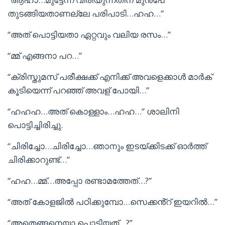
തുടങ്ങിയതാണല്ലേ പരിപാടി…ഹഹ…”
“അത് പൊട്ടിയതാ ഏറ്റവും വലിയ രസം…”
“മ്മ് എങ്ങനാ പറ…”
“ക്രിസ്തുമസ് പരീക്ഷക്ക് എനിക്ക് അവളെക്കാൾ മാർക്
കൂടിയെന്ന് പറഞ്ഞ് അവള് പോയി…”
“ഹഹഹ…അത് കൊള്ളാം…ഹഹ…” ശാലിനി
പൊട്ടിച്ചിരിച്ചു.
“ചിരിച്ചോ…ചിരിച്ചോ…ഞാനും ഇടയ്ക്കിടക്ക് ഓർത്ത്
ചിരിക്കാറുണ്ട്…”
“ഹഹ…മ്മ്…അപ്പോ രണ്ടാമത്തേത്…?”
“അത് കോളജിൽ പഠിക്കുമ്പോ…സെക്കൻ്റ് ഇയറിൽ…”
“അതെങ്ങനെയാ പൊട്ടിയത്…?”