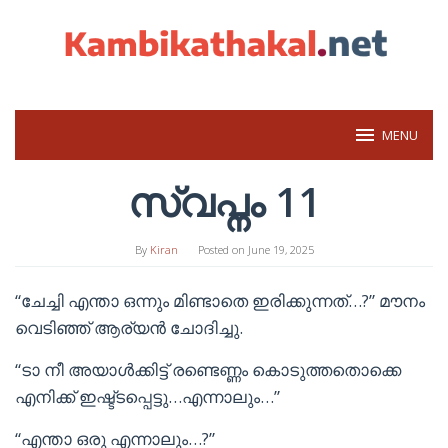
Skip
to
content
MENU
സ്വപ്നം 11
By
Kiran
Posted on
June 19, 2025
“ചേച്ചി എന്താ ഒന്നും മിണ്ടാതെ ഇരിക്കുന്നത്…?” മൗനം
വെടിഞ്ഞ് ആര്യൻ ചോദിച്ചു.
“ടാ നീ അയാൾക്കിട്ട് രണ്ടെണ്ണം കൊടുത്തതൊക്കെ
എനിക്ക് ഇഷ്ട്ടപ്പെട്ടു…എന്നാലും…”
“എന്താ ഒരു എന്നാലും…?”