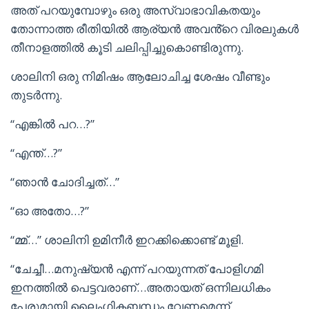
അത് പറയുമ്പോഴും ഒരു അസ്വാഭാവികതയും
തോന്നാത്ത രീതിയിൽ ആര്യൻ അവൻ്റെ വിരലുകൾ
തീനാളത്തിൽ കൂടി ചലിപ്പിച്ചുകൊണ്ടിരുന്നു.
ശാലിനി ഒരു നിമിഷം ആലോചിച്ച ശേഷം വീണ്ടും
തുടർന്നു.
“എങ്കിൽ പറ…?”
“എന്ത്…?”
“ഞാൻ ചോദിച്ചത്…”
“ഓ അതോ…?”
“മ്മ്…” ശാലിനി ഉമിനീർ ഇറക്കിക്കൊണ്ട് മൂളി.
“ചേച്ചീ…മനുഷ്യൻ എന്ന് പറയുന്നത് പോളിഗമി
ഇനത്തിൽ പെട്ടവരാണ്…അതായത് ഒന്നിലധികം
പേരുമായി ലൈംഗികബന്ധം വേണമെന്ന്