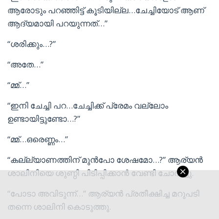
ആരോടും പറഞ്ഞിട്ട് കൂടിയില്ല…ചേച്ചിയോട് ആണ്
ആദ്യമായി പറയുന്നത്…”
“ശരിക്കും…?”
“അതേ…”
“മ്മ്…”
“ഇനി ചേച്ചി പറ…ചേച്ചിക്ക് പ്രേമം വല്ലോം
ഉണ്ടായിട്ടുണ്ടോ…?”
“മ്മ്…ഒരെണ്ണം…”
“കല്ല്യാണത്തിന് മുൻപോ ശേഷമോ…?” ആര്യൻ
ശാലിനിയെ ശുണ്ഠി പിടിപ്പിക്കാൻ വേണ്ടി ചോദിച്ചു.
“പോടാ അവിടുന്ന്…” ആര്യൻ പ്രതീക്ഷിച്ച മറുപടി
തന്നെ ശാലിനി കൊടുത്തു.