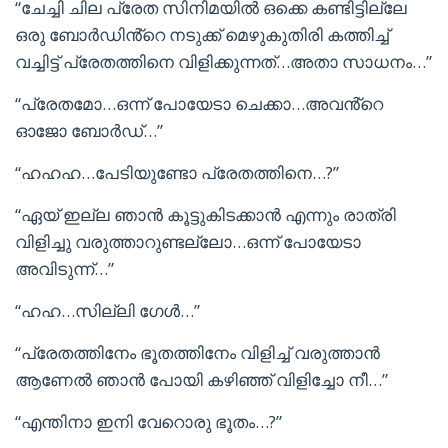
“ചേച്ചി ചില പ്രേത സിനിമയിൽ ഒക്കെ കണ്ടിട്ടില്ലേ
ഒരു ബോർഡിൻ്റെ നടുക്ക് മെഴുകുതിരി കത്തിച്ച്
വച്ചിട്ട് പ്രേതത്തിനെ വിളിക്കുന്നത്…അതാ സാധനം…”
“പ്രേതമോ…ഒന്ന് പോയേടാ ചെക്കാ…അവൻ്റെ
ഓജോ ബോർഡ്…”
“ഹഹഹ…പേടിയുണ്ടോ പ്രേതത്തിനെ…?”
“ഏയ് ഇല്ല ഞാൻ കൂട്ടുകിടക്കാൻ എന്നും രാത്രി
വിളിച്ചു വരുത്താറുണ്ടല്ലോ…ഒന്ന് പോയേടാ
അവിടുന്ന്…”
“ഹഹ…സില്ലി ഗേൾ…”
“പ്രേതത്തിനേം ഭൂതത്തിനേം വിളിച്ച് വരുത്താൻ
ആണേൽ ഞാൻ പോയി കഴിഞ്ഞ് വിളിച്ചോ നീ…”
“എന്തിനാ ഇനി വേറൊരു ഭൂതം…?”