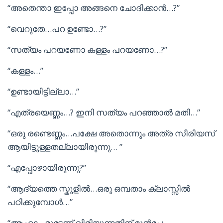
“അതെന്താ ഇപ്പോ അങ്ങനെ ചോദിക്കാൻ…?”
“വെറുതേ…പറ ഉണ്ടോ…?”
“സത്യം പറയണോ കള്ളം പറയണോ…?”
“കള്ളം…”
“ഉണ്ടായിട്ടില്ലാ…”
“എത്രയെണ്ണം…? ഇനി സത്യം പറഞ്ഞാൽ മതി…”
“ഒരു രണ്ടെണ്ണം…പക്ഷേ അതൊന്നും അത്ര സീരിയസ്
ആയിട്ടുള്ളതല്ലായിരുന്നു… ”
“എപ്പോഴായിരുന്നു?”
“ആദ്യത്തെ സ്കൂളിൽ…ഒരു ഒമ്പതാം ക്ലാസ്സിൽ
പഠിക്കുമ്പോൾ…”
“ആഹാ…മുട്ടേന്ന് വിരിയുന്നതിന് മുൻപേ