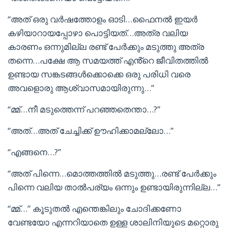
“അത് ഒരു വർഷത്തോളം ഓടി…ഫൈനൽ ഇയർ
കഴിയാറായപ്പോഴാ പൊട്ടിയത്…അത്ര വലിയ
കാരണം ഒന്നുമില്ല രണ്ട് പേർക്കും മടുത്തു അത്ര
തന്നെ…പക്ഷേ ആ സമയത്ത് എൻ്റെ ജീവിതത്തിൽ
ഉണ്ടായ സങ്കടങ്ങൾക്കൊക്കെ ഒരു പരിധി വരെ
അവളൊരു ആശ്വാസമായിരുന്നു…”
“മ്മ്…നീ മടുത്തെന്ന് പറഞ്ഞതെന്താ…?”
“അത്…അത് ചേച്ചിക്ക് ഊഹിക്കാമല്ലോ…”
“എങ്ങനെ…?”
“അത് പിന്നെ…മൊത്തത്തിൽ മടുത്തു…രണ്ട് പേർക്കും
പിന്നെ വലിയ താൽപര്യം ഒന്നും ഉണ്ടായിരുന്നില്ല…”
“മ്മ്…” കൂടുതൽ എന്തെങ്കിലും ചോദിക്കണോ
വേണ്ടയോ എന്നറിയാതെ ഉള്ള ശാലിനിയുടെ മറ്റൊരു