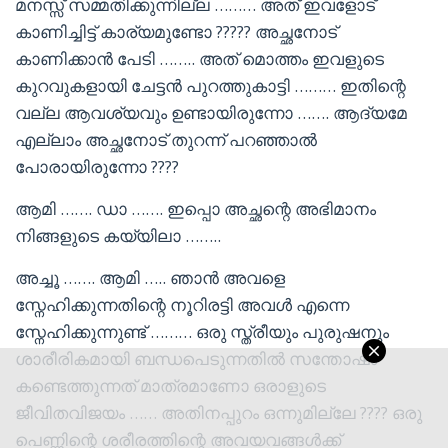
മനസ്സ് സമ്മതിക്കുന്നില്ല ……… അത് ഇവളോട്
കാണിച്ചിട്ട് കാര്യമുണ്ടോ ????? അച്ഛനോട്
കാണിക്കാൻ പേടി …….. അത് മൊത്തം ഇവളുടെ
കുറവുകളായി ചേട്ടൻ പുറത്തുകാട്ടി ……… ഇതിന്റെ
വല്ല ആവശ്യവും ഉണ്ടായിരുന്നോ ……. ആദ്യമേ
എല്ലാം അച്ഛനോട് തുറന്ന് പറഞ്ഞാൽ
പോരായിരുന്നോ ????
ആമി ……. ഡാ ……. ഇപ്പൊ അച്ഛന്റെ അഭിമാനം
നിങ്ങളുടെ കയ്യിലാ ……..
അച്ചൂ ……. ആമി ….. ഞാൻ അവളെ
സ്നേഹിക്കുന്നതിന്റെ നൂറിരട്ടി അവൾ എന്നെ
സ്നേഹിക്കുന്നുണ്ട് ……… ഒരു സ്ത്രീയും പുരുഷനും
ശാരീരികമായി ബന്ധപെടുന്നതിൽ സന്തോഷം
കണ്ടെത്തുന്നത് മാത്രമാണോ ഒരാളുടെ
ജീവിതവിജയം …… അതിനപ്പുറം ഒന്നുമില്ലേ ???? ഒരു
പെണ്ണിന്റെ ശരീരത്തിന്റെ അവയവങ്ങൾക്ക്