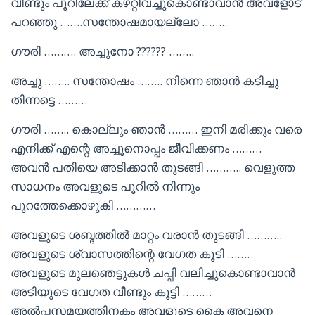
വീണ്ടും പൂറിലേക്ക് കഴറ്റിവച്ചുകൊണ്ടാവാൻ അവളോട്
പറഞ്ഞു …….സന്തോഷമായല്ലോ ……..
ഗൗരി ………. അച്ചുനോ ?????? ……..
അച്ചു …….. സന്തോഷം …….. നിന്നെ ഞാൻ കടിച്ചു
തിന്നട്ടെ ………
ഗൗരി …….. കൊല്ലും ഞാൻ ……… ഇനി മരിക്കും വരെ
എനിക്ക് എന്റെ അച്ചൂനൊപ്പം ജീവിക്കണം ………
അവൻ പതിയെ അടിക്കാൻ തുടങ്ങി ……….. വെളുത്ത
സാധനം അവളുടെ പൂറിൽ നിന്നും
പുറത്തേക്കൊഴുകി …………
അവളുടെ ശബ്ദത്തിൽ മാറ്റം വരാൻ തുടങ്ങി ………..
അവളുടെ ശ്വാസത്തിന്റെ വേഗത കൂടി …….
അവളുടെ മുലഞെട്ടുകൾ ചപ്പി വലിച്ചുകൊണ്ടാവാൻ
അടിയുടെ വേഗത വീണ്ടും കൂട്ടി ………
അൽപ്പസമയത്തിനകം അവളുടെ കൈ അവനെ