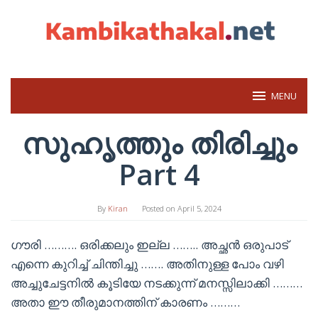
Skip
to
content
MENU
സുഹൃത്തും തിരിച്ചും
Part 4
By
Kiran
Posted on
April 5, 2024
ഗൗരി ………. ഒരിക്കലും ഇല്ല …….. അച്ഛൻ ഒരുപാട്
എന്നെ കുറിച്ച് ചിന്തിച്ചു ……. അതിനുള്ള പോം വഴി
അച്ചുചേട്ടനിൽ കൂടിയേ നടക്കുന്ന് മനസ്സിലാക്കി ………
അതാ ഈ തീരുമാനത്തിന് കാരണം ………