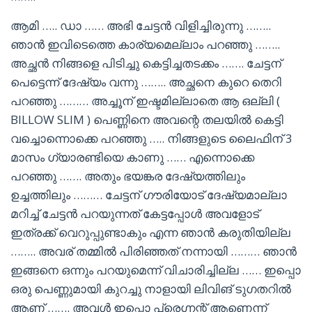
ആമി ….. ഡാ …… അഭി ചേട്ടൻ വിളിച്ചിരുന്നു ……..
ഞാൻ ഇവിടെത്തെ കാര്യമെല്ലാം പറഞ്ഞു ……..
അച്ഛൻ നിങ്ങളെ പിടിച്ചു കെട്ടിച്ചതടക്കം ……. ചേട്ടന്
പെട്ടെന്ന് ദേഷ്യം വന്നു …….. അച്ഛനെ കുറെ തെറി
പറഞ്ഞു ……… അച്ചൂന് ഇഷ്ടമില്ലാതെ ആ ഒല്ലി (
BILLOW SLIM ) പെണ്ണിനെ അവന്റെ തലയിൽ കെട്ടി
വച്ചൊന്നൊക്കെ പറഞ്ഞു ….. നിങ്ങളുടെ ലൈഫിന് 3
മാസം ഗ്യാരണ്ടിയെ കാണു …… എന്നൊക്കെ
പറഞ്ഞു ……. അതും ഭയങ്കര ദേഷ്യത്തിലും
ഉച്ചത്തിലും ……… ചേട്ടന് ഗൗരിയോട് ദേഷ്യമാല്ലാ
മറിച്ച് ചേട്ടൻ പറയുന്നത് കേട്ടപ്പോൾ അവളോട്
ഇത്രക്ക് വെറുപ്പുണ്ടാകും എന്ന ഞാൻ കരുതിയില്ല
…….. അവര് തമ്മിൽ പിരിഞ്ഞത് നന്നായി ……… ഞാൻ
ഇങ്ങനെ ഒന്നും പറയുമെന്ന് വിചാരിച്ചില്ല …… ഇപ്പൊ
ഒരു പെണ്ണുമായി കുറച്ചു നാളായി ലിവിങ് ടുഗതറിൽ
ആണ് ……. അവൾ ഇപ്പൊ പ്രെഗ്നന്റ് ആണെന്ന്