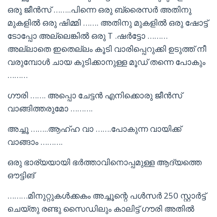
ഒരു ജീൻസ്‌ ……..പിന്നെ ഒരു ബ്രൈസർ അതിനു
മുകളിൽ ഒരു ഷിമ്മി ……. അതിനു മുകളിൽ ഒരു ഷോട്ട്
ടോപ്പോ അല്ലെങ്കിൽ ഒരു T .ഷർട്ടോ ………
അല്ലാതെ ഇതെല്ലം കൂടി വാരിപ്പെറുക്കി ഉടുത്ത് നീ
വരുമ്പോൾ ചായ കുടിക്കാനുള്ള മൂഡ് തന്നെ പോകും
………
ഗൗരി ……. അപ്പൊ ചേട്ടൻ എനിക്കൊരു ജീൻസ്‌
വാങ്ങിത്തരുമോ ……….
അച്ചൂ ……..ആഹ്ഹ വാ …….പോകുന്ന വായിക്ക്
വാങ്ങാം ……….
ഒരു ഭാര്യയായി ഭർത്താവിനൊപ്പമുള്ള ആദ്യത്തെ
ഔട്ടിങ്
………മിനുറ്റുകൾക്കകം അച്ചൂന്റെ പൾസർ 250 സ്റ്റാർട്ട്
ചെയ്തു രണ്ടു സൈഡിലും കാലിട്ട് ഗൗരി അതിൽ